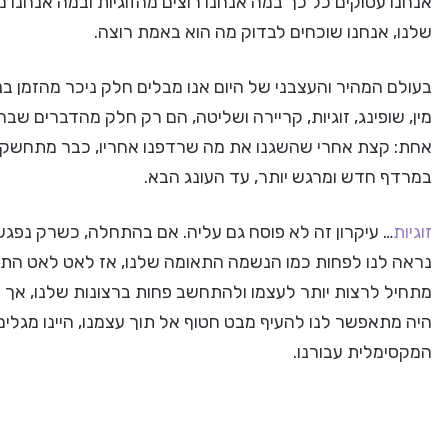
אנחנו עסוקים כל כך במה אנחנו רוצים מהזוגיות ובמה אנחנו 
שלנו, אנחנו שוכחים לבדוק מה הוא באמת רוצה.
בעולם המהיר והעצבני של היום אנו מבלים חלק ניכר מהזמן בנ
מין, שופינג, זוגיות, קריירה ושליטה, הם רק חלק מהדברים שבהם 
אחת: קצת אחרי שהשגנו את מה שרדפנו אחריו, כבר מתחשק לנו
במרדף חדש ומרגש יותר, עד העונג הבא.
זוגיות
… עיקרון זה לא פוסח גם עליה. אם בהתחלה, כשרק נפגשנו, 
נראה לנו לפחות כמו הנשמה התאומה שלנו, אז לאט לאט התח
מתחיל לרצות יותר לעצמו ולהתחשב פחות ברצונות שלנו, אך ל
היה מתאפשר לנו להעיף מבט חטוף אל תוך עצמנו, היינו מגלי
המקסימלית עבורנו.