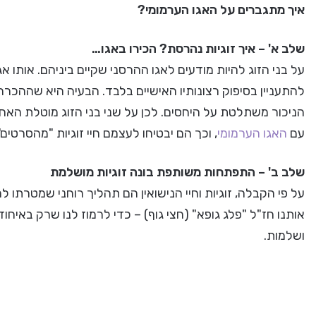
איך מתגברים על האגו הערמומי?
שלב א' – איך זוגיות נהרסת? הכירו באגו…
על בני הזוג להיות מודעים לאגו ההרסני שקיים ביניהם. אותו א
להתעניין בסיפוק רצונותיו האישיים בלבד. הבעיה היא שההכ
הניכור משתלטת על היחסים. לכן על שני בני הזוג מוטלת הא
עם
האגו הערמומי
, וכך הם יבטיחו לעצמם חיי זוגיות "מהסרטים"
שלב ב' – התפתחות משותפת בונה זוגיות מושלמת
על פי הקבלה, זוגיות וחיי הנישואין הם תהליך רוחני שמטרתו 
אותנו חז"ל "פלג גופא" (חצי גוף) – כדי לרמוז לנו שרק באיחוד 
ושלמות.