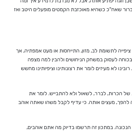
 זוגה יפתיע אותה, אבל לא מנדבת לו מידע איך ומה
 ברור שאח"כ כשהיא מאוכזבת הקמטים מופעלים היטב ואז
יפייה לתשומת לב, מזון, התייחסות או מעט אמפתיה, אך
ן בכוחה לעסוק במשחק הניחושים ולהבין למה מצפה
ובינו לא מעיזים לומר את רצונותינו וציפיותינו מחשש
 של הכרות, לברר, לשאול ולא להתבייש. לומר את
הפך, מעצים אותה. כי עדיף לקבל משהו שאתה אוהב
נכונה. במתכון זה תרשמו בדיוק מה אתם אוהבים,