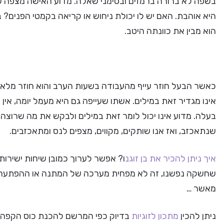
בשפה לא ברורה ברמזים ובסימני שאלה. מדוע האישה מצפה שבן
היא אוהבת. האם יש לו יכולת ניחוש או קריאה בקמטי הפנים?
הוא מבין את כוונתה היטב.
כאשר הבעל חוזר עייף מהעבודה בשעות הערב והוא חוזר מלא צ
אינו מגדיר זאת במילים. אשתו שעייפה גם היא מעמל יומה, אי
בעלה. מדוע אינו יכול לומר זאת במילים ולבקש את מה שרוצה. ר
שנתאכזב, ואז אנו שותקים, מקווים, מצפים לנס ומתאכזבים.
איך ניתן להכיר את בן זוגנ
ו? אפשר לערוך כמובן שיחות ישירות
שחשקה נפשנו, זה לא מפחית מערכה של המתנה או ההפתעה ל
מאשר …
ניתן להכין
מתכון לזוגיות
בדיוק כפי המרשם להכנת כוס הקפה ה