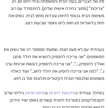
מזו של הגברים, בעול הבית והמשפחה ובחיי היום יום. הן
"צריכות" (מתוך בחירה אישית שלהן), להתמודד עם רוב
משימות הבית בנוסף להיותן עובדות מחוץ לבית. נשים אלו
חיות בדואליות והן חוות לחץ וחוסר שביעות רצון.
בעבודתי עם לא מעט זוגות, שמעתי ממספר רב של נשים את
המשפטים: "אני צריכה להספיק להוציא את הילד מהגן
ואח"כ להספיק…..", "אני צריכה להספיק לעשות ארוחת ערב
ו…", "למה אני צריכה להסיע את הילד לחוג…" ועוד כאלה
משפטים שלבסוף הובילו לקיטורים ותלונות מול בן הזוג.
במהלך עבודתי ב
סדנאות לזוגיות
וב
אימון זוגיות
, גיליתי שרוב
הקונפליקטים במערכת הזוגית קשורים באופן ישיר והדוק
לנושא חלוקת התפקידים בין בני הזוג.