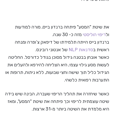
את שיטת "המסע" פיתחה ברנדון בייס, מורה למודעות
ול
ריפוי הוליסטי
מזה כ- 30 שנה.
ברנדון בייס הייתה תלמידתו של דיפאק צ‘ופרה ומנחה
ראשית ב
סדנאות NLP
של אנטוני רובינס.
כאשר אובחן בבטנה גידול מסוכן בגודל כדורסל. החליטה
לעשות מסע גילוי עצמי, היא הצליחה להירפא ולהעלים את
הגידול כליל תוך שישה וחצי שבועות, ללא ניתוח, תרופות או
התערבות רפואית כלשהי.
כאשר שיחזרה את תהליך הריפוי שעברה, הבינה שיש בידה
שיטה עוצמתית לריפוי וכך פיתחה את שיטת "המסע", ומאז
היא מלמדת את השיטה ביותר מ-31 ארצות.