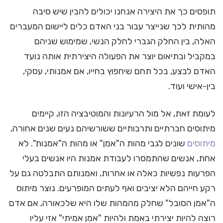
תופסים כך את היצירה אנחנו יכולים להבין שיש סיבה
מהותית לכך שנייצר עבור בני האדם כלים ליישום המעברים
האלה, בין החלק הגברי לחלק הנשי, שמימוש שניהם
במקביל ובתיאום יוצר את הפעולה היצירתית אותה נועד
האדם לבצע, בכל תחם שיחפוץ בחייו, אם אמנותי, עסקי,
בין-אישי ועוד.
לעומת זאת, אל מול הרעיונות והמוטיבציה הזו, קיימים
מיתוסים חברתיים ותרבותיים ששורשיהם נעים שנים אחורה,
מיתוסים
שונים לגבי מהות ה"אמן" או מהות ה"אמנות". לא
אחת, אנשים שהתמסרו לעבודת אמנות היו אנשים בעלי
הפרעות נפשיות כאלה או אחרות, ואמנותם התבלטה גם על
רקע חייהם הלא יציבים ואף לעתים המופרעים. נוצר מיתוס
ה"אמן הסובל" שחלק מהמהות שלו היא שלכאורה, אם אדם
רוצה להיות יצירתי באמת ולהיות "אמן אמיתי" אזי עליו