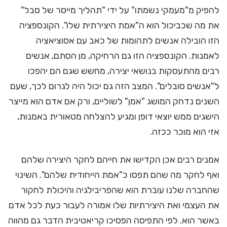
להפיק מ"מעמקי נשמתו" על ידי "תהליך מייסר של סבל"
את מה שכביכול הוא ה"אמת היצירתית שלו". הקונספציה
הזו הובילה אנשים לתהומות של כאב עם אסוציאציה
לאמנות. הקונספציה הזו גם הרחיקה, מן הסתם, אנשים
רבים מהתעסקות בנושאי יצירה, מחשש שגם הם יהפכו
ל"אנשים סובלים". המצב הזה גם יכול היה לגרום לכך, שעם
השנים נדחק המושג "אמן" לשוליים, ורק אם אדם הוא מייצר
הישגים ממש יוצאי דופן ומגיע להצלחה מטאורית באמנות,
אזי הוא מוכר ככזה.
אמנים רבים אכן הקדישו את חייהם לחקר היצירה שלהם
ואף לחקר מה שהם תפסו כ"אמת הייחודית שלהם". השינוי
שהחברה שלנו עוברת הוא שהפריבילגיה והיכולת לחקור
את העצמי ואת היצירתיות שלו אמורה לעבור כעת לכל אדם
באשר הוא. לפי התפיסה הפסיכו קריאטיבית הדבר גם מהווה