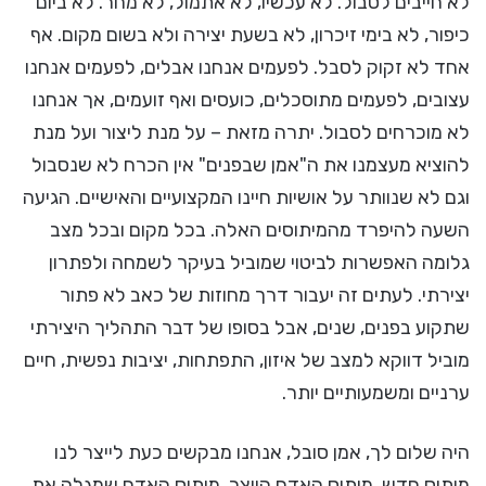
לא חייבים לסבול. לא עכשיו, לא אתמול, לא מחר. לא ביום
כיפור, לא בימי זיכרון, לא בשעת יצירה ולא בשום מקום. אף
אחד לא זקוק לסבל. לפעמים אנחנו אבלים, לפעמים אנחנו
עצובים, לפעמים מתוסכלים, כועסים ואף זועמים, אך אנחנו
לא מוכרחים לסבול. יתרה מזאת – על מנת ליצור ועל מנת
להוציא מעצמנו את ה"אמן שבפנים" אין הכרח לא שנסבול
וגם לא שנוותר על אושיות חיינו המקצועיים והאישיים. הגיעה
השעה להיפרד מהמיתוסים האלה. בכל מקום ובכל מצב
גלומה האפשרות לביטוי שמוביל בעיקר לשמחה ולפתרון
יצירתי. לעתים זה יעבור דרך מחוזות של כאב לא פתור
שתקוע בפנים, שנים, אבל בסופו של דבר התהליך היצירתי
מוביל דווקא למצב של איזון, התפתחות, יציבות נפשית, חיים
ערניים ומשמעותיים יותר.
היה שלום לך, אמן סובל, אנחנו מבקשים כעת לייצר לנו
מיתוס חדש. מיתוס האדם היוצר, מיתוס האדם שמגלה את