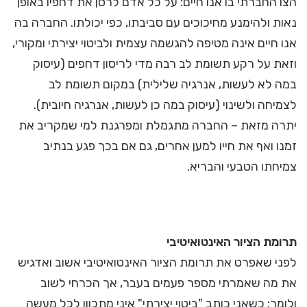
הצו החברתי בו אנו חיים: על כל אדם לרסן את דחפיו באופן
נאות ולהימנע מחיכוכים עם סביבתו, כפי יכולתו. החברה בה
אנו חיים אינה מטיפה להגשמה עצמית ולביטוי יצירתי ומקורי,
וזאת על רקע תשומת לב רבה מדי לריסון דחפים (עיסוק
במה לא לעשות, אנרגיה שלילית) במקום תשומת לב
לצמיחה ולשינוי (עיסוק במה כן לעשות, אנרגיה חיובית).
יתרה מזאת – החברה מתגמלת ומפרגנת למי שמקריב את
זמנו ואף את חייו למען אחרים, גם אם בכך פגע בנתיב
צמיחתו הטבעי והבריא.
תרומת הציור האינטואיטיבי
לפני שאפרט את תרומת הציור האינטואיטיבי אשוב ואדגיש
את מה שאמרתי מספר פעמים בעבר, אך הכרחי לשוב
ולומר: כשאני כותב "ביטוי יצירתי" איני מתכוון לכל מעשה