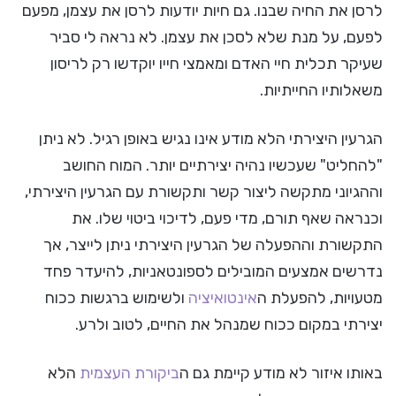
לרסן את החיה שבנו. גם חיות יודעות לרסן את עצמן, מפעם
לפעם, על מנת שלא לסכן את עצמן. לא נראה לי סביר
שעיקר תכלית חיי האדם ומאמצי חייו יוקדשו רק לריסון
משאלותיו החייתיות.
הגרעין היצירתי הלא מודע אינו נגיש באופן רגיל. לא ניתן
"להחליט" שעכשיו נהיה יצירתיים יותר. המוח החושב
וההגיוני מתקשה ליצור קשר ותקשורת עם הגרעין היצירתי,
וכנראה שאף תורם, מדי פעם, לדיכוי ביטוי שלו. את
התקשורת וההפעלה של הגרעין היצירתי ניתן לייצר, אך
נדרשים אמצעים המובילים לספונטאניות, להיעדר פחד
מטעויות, להפעלת ה
אינטואיציה
ולשימוש ברגשות ככוח
יצירתי במקום ככוח שמנהל את החיים, לטוב ולרע.
באותו איזור לא מודע קיימת גם ה
ביקורת העצמית
הלא