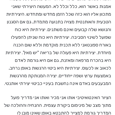
אמנות באשר הוא, כלל וכלל לא. המעשה היצירתי שאני
מתכוון אליו הוא כזה שכל הזמן מחדש ומתחדש. היצירתיות
הטבעית והאותנטית מצויה בתנועה מתמדת, גם אם הסגנון
והנושא שלה קבועים ואינם משתנים. יצירתיות היא כוח
שפועל לשינוי הסביבה. יצירתיות היא כוח שניתן להפעילו
באורח ספונטאני ללא תכנית מוקדמת וללא שום הכנה
מיוחדת. יצירתיות היא פעולה של בריאה "יש מאין". יצירתיות
היא בהכרח מרפאה ומאזנת, גם אם היא גורמת לאדם
לכאוב או לכעוס. יצירתיות היא ביטוי הרגשות באופן נרחב,
באמצעות ערוץ ושפה ייחודיים. יצירה המנותקת מהרגשות
המבעבעים באדם אינה נחשבת בעיניי כביטוי יצירתי אותנטי.
הציור האינטואיטיבי אותו אני מכיר ואותו אני מדריך פועל
מתוך מצב של מינימום ביקורת עצמית. ההנחיה וההולכה של
המדריך גורמת למצייר להתבטא באופן שאינו מובן לו