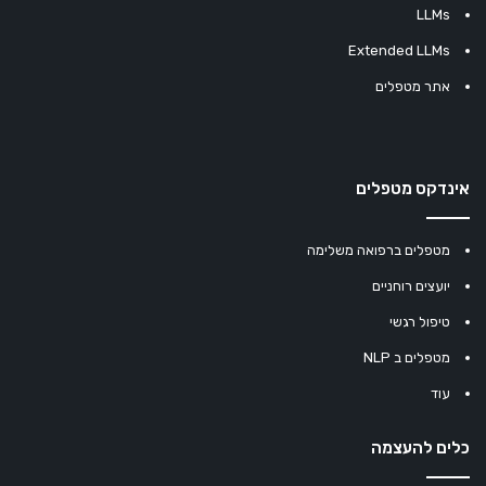
LLMs
Extended LLMs
אתר מטפלים
אינדקס מטפלים
מטפלים ברפואה משלימה
יועצים רוחניים
טיפול רגשי
מטפלים ב NLP
עוד
כלים להעצמה