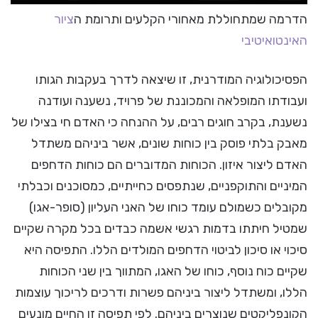
הדרמה שמתחוללת מאחורי הקלעים ותרומת ה
ציור
האינטואיטיבי
הפסיכולוגיה המודרנית, זו שיצאה לדרך בעקבות הגותו
ועבודתו המופלאה והמכוננת של פרויד, נשענה ועודנה
נשענת, בקרב חוגים רבים, על ההנחה כי האדם חי בצילו של
מאבק בלתי פוסק בין כוחות שונים, אשר ביניהם משתדל
האדם ליצור איזון. הכוחות המדוברים הם כוחות הדחפים
המיניים והתוקפניים, שנתפסים כחייתיים, כמסוכנים וכבלתי
מקובלים כשמולם עומד כוחו של האני העליון (סופר-אגו)
שמטיל חיתתו בדמות רגשי אשמה כבדים בכל מקרה שקיים
סיכוי או סיכון לביטוי הדחפים המולדים הללו. התפיסה היא
שקיים כוח נוסף, כוחו של האגו, המתווך בין שני הכוחות
הללו, ומשתדל ליצור ביניהם פשרות ודרכים לריכוך עוצמות
הקונפליקטים שנוצרים ביניהם. לפי תפיסה זו החיים מונעים