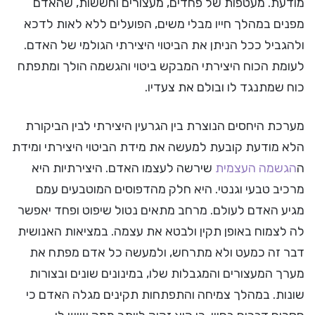
מודעת. מעטפות של פחדים, מעצורים וחששות, שהאדם
מפנים במהלך חייו מבלי משים, הפועלים ללא לאות לדכא
ולהגביל ככל הניתן את הביטוי היצירתי הגולמי של האדם.
לעומת הכוח היצירתי המבקש ביטוי והגשמה הולך ומתפתח
כוח שמתנגד לו ובולם את צעדיו.
מערכת היחסים הנוצרת בין הגרעין היצירתי לבין הביקורת
הלא מודעת קובעת למעשה את מידת הביטוי היצירתי ומידת
ה
הגשמה העצמית
שירשה לעצמו האדם. היצירתיות היא
מרכיב טבעי וגנטי. היא חלק מהדפוסים המוטבעים עמם
מגיע האדם לעולם. מרחב מתאים נטול שיפוט ופחד יאפשר
לה לצמוח באופן תקין ולבטא את עצמה. במציאות האנושית
דבר זה כמעט ולא מתרחש, ולמעשה כל אדם מפתח את
מערך המעצורים והמגבלות שלו, במינונים שונים ובצורות
שונות. במהלך צמיחה והתפתחות תקינים מגלה האדם כי