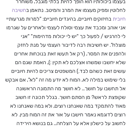
בעצמו ביכולותיו הוא הופך להיות בלתי מוגבל, משוחרר
לחלוטין ומפיק מעצמו את המרב והמיטב. נתאמן ב
חשיבה
חיובית
בחיזוקים חיוביים, בהיגדים חיוביים: "למרות מגרעותיי
אני אוהב ומכבד את עצמי וסולח לעצמי ולאחרים על שגרמו
לי להרגיש / לפעול כך "יש לי יכולות מדהימות" "אני
מוצלח". יש חשיבות רבה לדיבור העצמי על מנת לחזק
ולהפנים את המסר, (רק אל תעשו זאת בנוכחות אחרים
שלא יחשבו שמשהו אצלכם לא תקין :), האמת שגם הם
עושים זאת כשהם לבד.) המשפטים צריכים להיות חיוביים
בלי שימוש במילה לא, המוח לא יודע מה זה "לא", אם אבקש
אל תחשבו על חושך… לא חושך מה התמונה הראשונה
שקופצת לראש? מן הסתם חושך. בגלל תכונה זו חשוב
מאוד להתמקד במה שאנחנו רוצים, ולא במה שאנחנו לא
רוצים לדוגמא נאמר חישבו על אור את זה המוח מבין. לא
לחשוב על כישלון אלא על הצלחה… גם בנושא הירידה