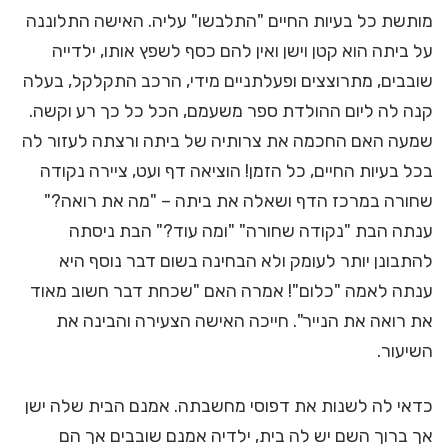
מותשת כל בעיות החיים "התלבשו" עליה. האישה התלוננה
על ביתה הוא קטן וישן ואין להם כסף לשפץ אותו, ילדייה
שובבים, מתרוצצים ופעלתניים מידי, הרכב התקלקל, בעלה
קנה לה ליום ההולדת ספר משעמם, הכל כל כך רע וקשה.
שמעה האם החכמה את צרותיה של ביתה ורצתה לעזור לה
בכל בעיות החיים, כל הזמן! הוציאה דף ועט, ציירה נקודה
שחורה במרכז הדף ושאלה את ביתה – "מה את רואה?"
ענתה הבת "נקודה שחורה" "ומה עוד?" הבת ניסתה
להתבונן יותר לעומק ולא הבחינה בשום דבר נוסף היא
ענתה לאמה "כלום"! אמרה האם "שכחת דבר חשוב מאוד
את רואה את הנייר". חייכה האישה הצעירה והבינה את
השיעור.
כדאי לה לשנות את דפוסי מחשבתה. אמנם הבית שלה ישן
אך ברוך השם יש לה בית, ילדיה אמנם שובבים אך הם