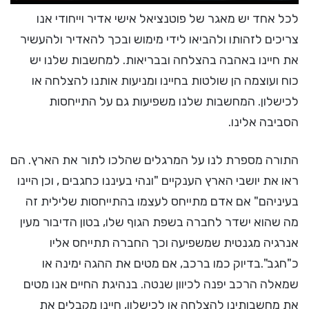
לכל אחד יש מאגר של פוטנציאל אישי אדיר וייחודי אנו
צריכים לזהותו ולהביאו לידי מימוש ובכך להאדיר ולהעשיר
את חיינו באהבה בהצלחה ובבריאות. למחשבות שלנו יש
כוח ועוצמה הן שולטות בחיינו ומניעות אותנו להצלחה או
לכישלון. המחשבות שלנו משפיעות גם על התייחסות
הסביבה אלינו.
התורה מספרת לנו על המרגלים שהלכו לתור את הארץ. הם
ראו את יושבי הארץ הענקיים "ונהי בעיננו כחגבים , וכן היינו
בעיניהם" אם אדם מתייחס לעצמו בהתייחסות שלילית זה
מה שהוא ישדר לחברה בשפת הגוף שלו, בטון הדיבור מעין
אנרגיה מגנטית שמשפיעה וכך החברה תתייחס אליו
כ"חגב".בדיוק כמו ברכב, אם מטים את ההגה ימינה או
שמאלה הרכב יפנה לכיוון שנטה. בנהיגת החיים אנו מטים
את מחשבותינו להצלחה או לכישלון, חיינו מקבלים את