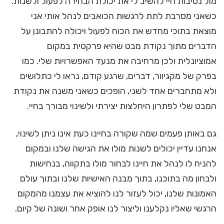
מול נסיבות חיי להשיב לי את יכולת הבחירה לפעול ולשנות.
כשאני מסרבת לתת לרגשות הכואבים לנהל אותי אני
מוצאת בתוכי מחדש את הכוח לפעול ויכולה להתבונן על
הדברים מתוך נקודת מבט שהיא פרקטית במקום
אמוציונלית ולכן מרחיבה את מנעד האפשרויות שלי. כמו
בפרק של מקגיוור, דברים, שרגע קודם, נראו לי כתלושים
ולא מתחברים אחד לשני, הופכים כשאני משנה את נקודת
המבט שלי לפתרון היחלצות יצירתי ולשינוי מבורך בחיי.
גם באותן פעמים שמה שקורה בחיינו כעת אינו ניתן לשינוי,
אנחנו עדיין יכולים לשנות מולו את הגישה שלנו ובמקום
להניח לו לנהל את חיינו לבחור מולו בתקווה, בנחישות
ולבחון מה בתוכנו, בתוך מבנה האישיות שלנו ובתוך עולם
האמונות שלנו, יכול לעזור לנו להוציא את עצמנו מהמקום
הרגשי שאליו נקלענו וליצור לנו אופק אחר ושונה של קיום.