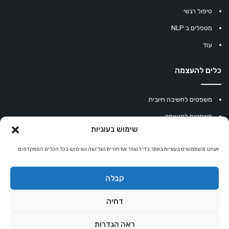
טיפול רגשי
מטפלים ב NLP
עוד
כלים להעצמה
משפטים לחשיבה חיובית
משפטים להעצמה
שימוש בעוגיות
עוגיית מזל סינית
אנחנו משתמשים בעוגיות באתר כדי לשפר את חוויית הגלישה ושימוש בכל הכלים המתקדמים
מחשבון נומרולוגיה
קריסטלים למזלות
קבלה
קניון רוחניות
דחיה
ראה הגדרות
© כל הזכויות שמורות 2026 |
אלטרנטיבלי