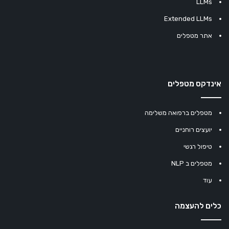
LLMs
Extended LLMs
אתר מטפלים
אינדקס מטפלים
מטפלים ברפואה משלימה
יועצים רוחניים
טיפול רגשי
מטפלים ב NLP
עוד
כלים להעצמה