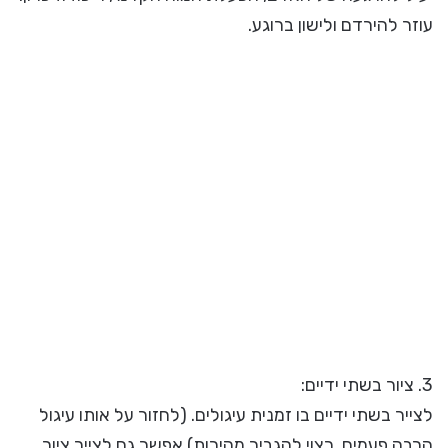
עוזר להירדם ולישון ברוגע.
3. ציור בשתי ידיים:
לצייר בשתי ידיים בו זמנית עיגולים. (לחזור על אותו עיגול
הרבה פעמים, רצוי להגביר מהירות) אפשר גם לצייר ציור