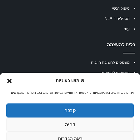
טיפול רגשי
מטפלים ב NLP
עוד
כלים להעצמה
משפטים לחשיבה חיובית
משפטים להעצמה
שימוש בעוגיות
עוגיית מזל סינית
אנחנו משתמשים בעוגיות באתר כדי לשפר את חוויית הגלישה ושימוש בכל הכלים המתקדמים
מחשבון נומרולוגיה
קריסטלים למזלות
קבלה
קניון רוחניות
דחיה
ראה הגדרות
© כל הזכויות שמורות 2026 |
אלטרנטיבלי