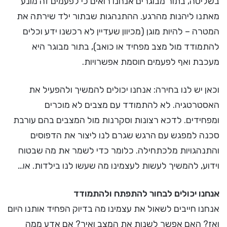
בשליטה, בתור מבוגרים אנחנו רואים כי לפעמים זה מונע
מאתנו ליהנות מהרגע. ההתנהגות שבתור ילד שירתה את
המטרה – להיות מוגן (מכיוון שעדיין לא רכשנו ידע וכלים
להתמודד מול מצב מפחיד או כואב), בתור מבוגר היא
מעכבת ואף לפעמים חוסמת אפשרויות.
וכאן יש לנו בחירה: אנחנו יכולים להמשיך ולהפעיל את
האסטרטגיה. לא להתמודד עם מצבים לא מוכרים
ומפחידים. לדכא רצונות וסקרנות מול המצבים בהם עורבת
סכנה למפגש עם הרגש שגרם לנו ליצור את הדפוסים
והתנהגויות מלכתחילה. כלומר כדי לשמר את מה שבטוח
וידוע, להמשיך לעשות לעצמינו מה שעשו לנו בילדות. או…
אנחנו יכולים לבחור להתפתח ולהתמודד
אנחנו חייבים לשאול את עצמינו מה בדיוק הפחיד אותנו היום
ואז? האם אפשר לשנות את המצב ואיך? אם אדע ממה