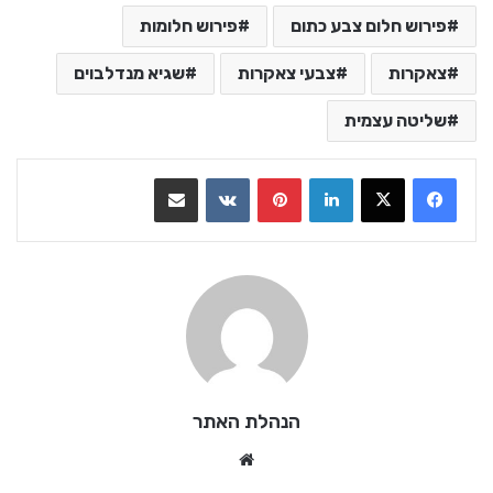
פירוש חלום צבע כתום
פירוש חלומות
צאקרות
צבעי צאקרות
שגיא מנדלבוים
שליטה עצמית
LinkedIn
Pinterest
VKontakte
שתף בדואר אלקטרוני
הנהלת האתר
We
bsi