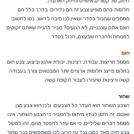
חיזוק של קשרים אישיים וחיזוק האהבה.
חלומות בהם מופיע צבע זה הם נדירים. בדרך כלל הם
מסמלים שהכול בסדר ושאין לנו סיבה לדאוג. נסו לחשוב:
האם אתם עצבניים, לא רגועים? סביר להניח שאתם זקוקים
למנוחה ולהכרה שבעצם, הכול בסדר.
חום
מסמל חריצות, עבודה, רצינות, יכולת ארגון וביצוע. צבע חום
בחלום מייצג חלומות ארציים יותר המבטאים צורך בעבודה
קשה ורצינות שיעזרו לעבור תקופה קשה.
שחור
הצבע השחור הוא העדר כל הצבעים. ולכן הוא צבע מגן
ואוטם. זה הזמן לנתץ מיתוס ולהסביר כי הצבע השחור, אינו
מסמל דברים שליליים, כי אם עוזר להפטר מהם. זהו למשל
צבע חזק מאד כמגן נגד עין הרע, לכן משתמשים בנר שחור