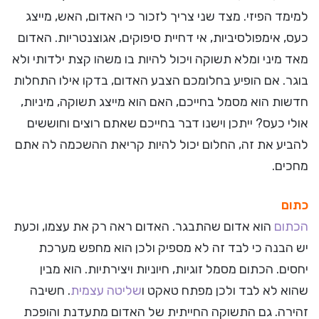
למימד הפיזי. מצד שני צריך לזכור כי האדום, האש, מייצג
כעס, אימפולסיביות, אי דחיית סיפוקים, אגוצנטריות. האדום
מאד מיני ומלא תשוקה ויכול להיות בו משהו קצת ילדותי ולא
בוגר. אם הופיע בחלומכם הצבע האדום, בדקו אילו התחלות
חדשות הוא מסמל בחייכם, האם הוא מייצג תשוקה, מיניות,
אולי כעס? ייתכן וישנו דבר בחייכם שאתם רוצים וחוששים
להביע את זה, החלום יכול להיות קריאת ההשכמה לה אתם
מחכים.
כתום
הכתום
הוא אדום שהתבגר. האדום ראה רק את עצמו, וכעת
יש הבנה כי לבד זה לא מספיק ולכן הוא מחפש מערכת
יחסים. הכתום מסמל זוגיות, חיוניות ויצירתיות. הוא מבין
שהוא לא לבד ולכן מפתח טאקט ו
שליטה עצמית
. חשיבה
זהירה. גם התשוקה החייתית של האדום מתעדנת והופכת