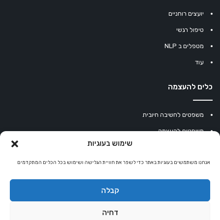
יועצים רוחניים
טיפול רגשי
מטפלים ב NLP
עוד
כלים להעצמה
משפטים לחשיבה חיובית
משפטים להעצמה
שימוש בעוגיות
עוגיית מזל סינית
אנחנו משתמשים בעוגיות באתר כדי לשפר את חוויית הגלישה ושימוש בכל הכלים המתקדמים
מחשבון נומרולוגיה
קריסטלים למזלות
קבלה
קניון רוחניות
דחיה