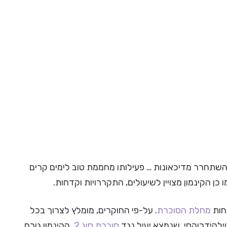
להשתחרר מדיכאונות … פעילותו מחממת טוב לימים קרים
 כן הקינמון מצויין לשיעולים, התקררויות וקדחות.
חות
מחלת הסוכרת
. על-פי החוקרים, מומלץ לצרוך בכל
טילהידרוקסי, שנמצא יעיל נגד
סוכרת סוג 2
, הקינמון גורם