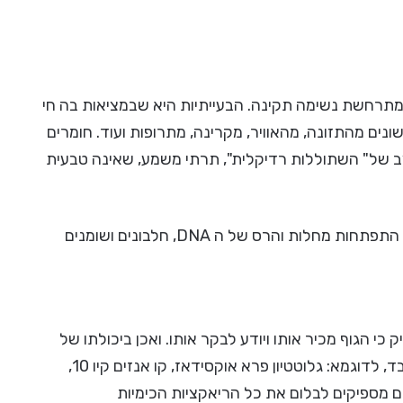
 שמתרחשת נשימה תקינה. הבעייתיות היא שבמציאות בה חי
נים מהתזונה, מהאוויר, מקרינה, מתרופות ועוד. חומרים
ב של" השתוללות רדיקלית", תרתי משמע, שאינה טבעית
מחקרים רפואיים רבים מצביעים על קשר בין תהליכי חמצון לבין התפתחות מחלות והרס של ה DNA, חלבונים ושומנים
ק כי הגוף מכיר אותו ויודע לבקר אותו. ואכן ביכולתו של
בזכות פעילות אנזימטית משוכללת בכבד, לדוגמא: גלוטטיון פרא אוקסידאז, קו אנזים קיו 10,
נם מספיקים לבלום את כל הריאקציות הכימיות