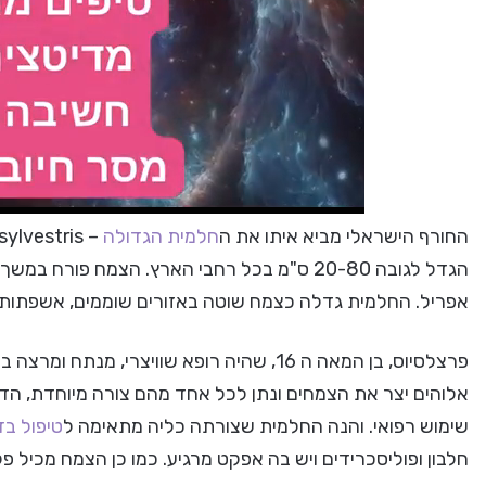
החורף הישראלי מביא איתו את ה
חלמית הגדולה
– Malva sylvestris – הידועה בשמה הערבי
הגדל לגובה 20-80 ס"מ בכל רחבי הארץ. הצמח פו
אפריל. החלמית גדלה כצמח שוטה באזורים שוממים, אשפתות, 
פרצלסיוס, בן המאה ה 16, שהיה רופא שוויצרי
אלוהים יצר את הצמחים ונתן לכל אחד מהם צורה מיוחדת, הד
שימוש רפואי. והנה החלמית שצורתה כליה מתאימה ל
טיפול ב
חלבון ופוליסכרידים ויש בה אפקט מרגיע. כמו כן הצמח מכיל פ