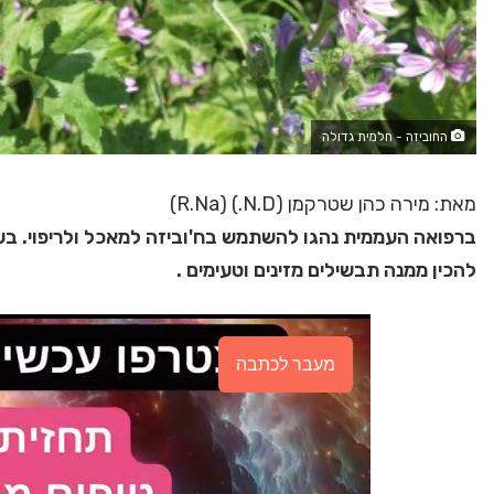
החוביזה - חלמית גדולה
מאת: מירה כהן שטרקמן (N.D.) (R.Na)
ברפואה העממית נהגו להשתמש בח'וביזה למאכל ולריפוי. בעי
להכין ממנה תבשילים מזינים וטעימים .
מעבר לכתבה