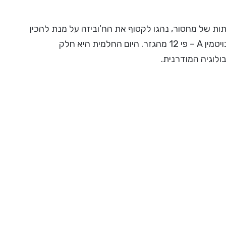
ות של מחסור, נהגו לקטוף את הח'וביזה על מנת להכין
ממנה תבשילים מזינים וטעימים. החלמית מזינה מאד ועשירה בויטמין A – פי 12 מהגזר. היום החלמית היא חלק
לוגיה המודרנית.