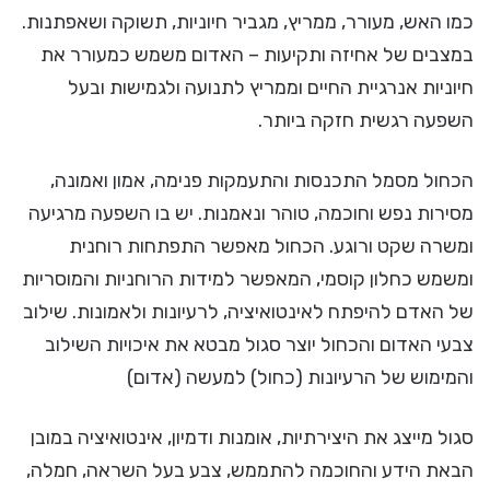
כמו האש, מעורר, ממריץ, מגביר חיוניות, תשוקה ושאפתנות.
במצבים של אחיזה ותקיעות – האדום משמש כמעורר את
חיוניות אנרגיית החיים וממריץ לתנועה ולגמישות ובעל
השפעה רגשית חזקה ביותר.
הכחול מסמל התכנסות והתעמקות פנימה, אמון ואמונה,
מסירות נפש וחוכמה, טוהר ונאמנות. יש בו השפעה מרגיעה
ומשרה שקט ורוגע. הכחול מאפשר התפתחות רוחנית
ומשמש כחלון קוסמי, המאפשר למידות הרוחניות והמוסריות
של האדם להיפתח לאינטואיציה, לרעיונות ולאמונות. שילוב
צבעי האדום והכחול יוצר סגול מבטא את איכויות השילוב
והמימוש של הרעיונות (כחול) למעשה (אדום)
סגול מייצג את היצירתיות, אומנות ודמיון, אינטואיציה במובן
הבאת הידע והחוכמה להתממש, צבע בעל השראה, חמלה,