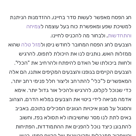
חג הפסח מאפשר לעשות סדר בחיינו, ההזדמנות הניתנת
למשיכת שפע ומאפשרת כוח בעל עוצמה ל
צמיחה
והתחדשות
, ולבחור מה להכניס לחיינו.
הצבעים לחג הפסח המחובר לחודש ניסן ול
מזל טלה
שהוא
ממזלות האש, נותנים לנו את היכולת לתפוס, להרגיש
ולחוות ביכולתו של האדם להיפתח ולהרחיב את "הכלי".
הצבעים הקיימים בגופנו והצבעים המקיפים אותנו, הם אלה
המאפשרים ל"כלי" להתרחב וליצור חלל פנימי רחב יותר,
כדי שנוכל לקלוט, להרגיש ולהכיל אור גדול יותר. אימא
אדמה מביאה לידי ביטוי את הצבעים במלוא הדרם, הצהוב
והסגול על מגוון איכויות הגוונים המכילים בתוכם, באביב
באים לתת לנו מסר שחשיבותו לא תסולא בפז, וחשוב
להתבונן כיצד נוכל להפנים את ההתמודדות, הפתיחות
והשחרור ממגבלות ומקיבעונות של הקיום הפיזי, רגשי,