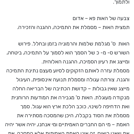
ולתמוך.
צבעה של האות פא – אדום
תמצית האות – מסמלת את התמיכה, ההגנה והזכירה.
האות ס' מגלמת שלמות והרמוניה בזמן ובחלל. פירוש
השורש ס- מ- כ של הסמך הוא לסמוך על התמיכה, ביטחה,
ומייצג את רעיון הסמיכה, ההגנה האלוהית.
מסמלת עזרה לאותם הזקוקים לסיוע מעצם נתינת התמיכה
והגנה. צורתה עגולה ומסמלת תנועה אינסופית, העיגול
מייצג שאין גבולות – קדושת הכתיבה של הבריאה החלה
מנקודה מעוגלת. האות ס' מגבירה את המודעות הרוחנית
ואת הדחיפה לשינוי, כוכב הלכת ארץ הוא עגול. סמך
מסמלת את הסוד בקבלה, היכן שהמסכה מסתירה את
האמת – מי הם החברים האמיתיים ומי אנחנו, יהיה אשר יהיה
את שאנו רואים, זה אינו האמת האמיתית אלא המסכה. את