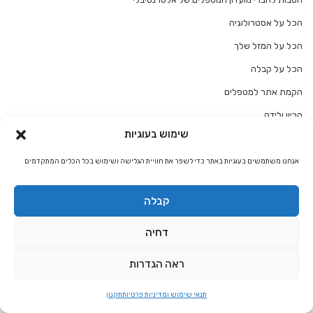
הכל על אסטרולוגיה
הכל על המזל שלך
הכל על קבלה
הקמת אתר למטפלים
הריון ולידה
שימוש בעוגיות
התאמת מזלות
חגים ומועדים
אנחנו משתמשים בעוגיות באתר כדי לשפר את חוויית הגלישה ושימוש בכל הכלים המתקדמים
חוקים רוחניים
קבלה
טיפול בפחד וחרדה
טיפולים ברפואה משלימה
דחיה
יוגה ומדיטציה
ראה הגדרות
כל מה שרצית לדעת על…
תנאי שימוש ומדיניות פרטיות
תקנון
כלים לעסקים קטנים