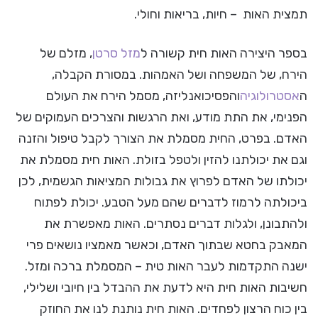
תמצית האות – חיות, בריאות וחולי.
בספר היצירה האות חית קשורה ל
מזל סרטן
, מזלם של
הירח, של המשפחה ושל האמהות. במסורת הקבלה,
ה
אסטרולוגיה
והפסיכואנליזה, מסמל הירח את העולם
הפנימי, את התת מודע, ואת הרגשות והצרכים העמוקים של
האדם. בפרט, החית מסמלת את הצורך לקבל טיפול והזנה
וגם את יכולתנו להזין ולטפל בזולת. האות חית מסמלת את
יכולתו של האדם לפרוץ את גבולות המציאות הגשמית, לכן
ביכולתה לרמוז לדברים שהם מעל הטבע. יכולת לפתוח
ולהתבונן, ולגלות דברים נסתרים. האות מאפשרת את
המאבק בחטא שבתוך האדם, וכאשר מאמציו נושאים פרי
ישנה התקדמות לעבר האות טית – המסמלת ברכה ומזל.
חשיבות האות חית היא לדעת את ההבדל בין חיובי ושלילי,
בין כוח הרצון לפחדים. האות חית נותנת לנו את החוזק