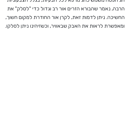
חג הפסח משמש כחג מרפא לכל הבעיות, בגלל הצבעוניות
הרבה, נאמר שהבורא הזרים אור רב וגדול כדי "לסלק" את
החשיכה. ניתן לדמות זאת, לקרן אור החודרת למקום חשוך,
ומאפשרת לראות את האבק שבאוויר, וכשזיהינו ניתן לסלקו.