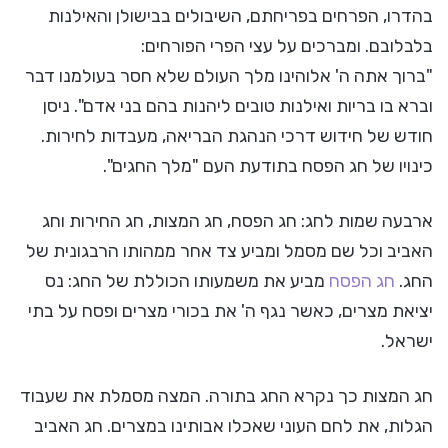
בהדרו, הפרחים בפריחתם, השיבולים בבישולן והאילנות
בלבלובם. ומברכים על עצי הפרי הפורחים:
"ברוך אתה ה' אלוהינו מלך העולם שלא חסר בעולמנו דבר
וברא בו בריות ואילנות טובים ליהנות בהם בני אדם". ניסן
חודש של חידוש דרכי הנהגת הבריאה, מעבדות לחירות.
כינויו של חג הפסח בתודעת העם "מלך החגים".
ארבעה שמות לחג: חג הפסח, חג המצות, חג החירות וחג
האביב וכל שם מסמל ומביע צד אחר ממהותו הרבגונית של
החג.
חג הפסח
מביע את משמעותו הכוללת של החג: נס
יציאת מצרים, כאשר נגף ה' את בכורי מצרים ופסח על בתי
ישראל.
חג המצות כך נקרא החג בתורה. המצה מסמלת את שעבוד
הגלות, את לחם העוני שאכלו אבותינו במצרים. חג האביב