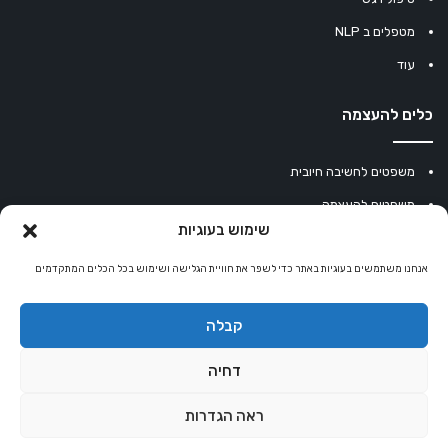
מטפלים ב NLP
עוד
כלים להעצמה
משפטים לחשיבה חיובית
משפטים להעצמה
שימוש בעוגיות
עוגיית מזל סינית
אנחנו משתמשים בעוגיות באתר כדי לשפר את חוויית הגלישה ושימוש בכל הכלים המתקדמים
מחשבון נומרולוגיה
קריסטלים למזלות
קבלה
קניון רוחניות
דחיה
ראה הגדרות
© כל הזכויות שמורות 2026 |
אלטרנטיבלי