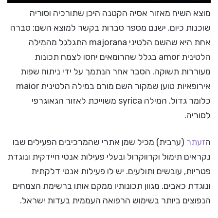
מוצא השיח מאזור אסיה הקטנה היכן שתורכיה וסוריה
שוכנות כיום. ישנם מספר סברות בקשר למוצא השם: סברה
אחת היא שהשם הלטיני majorana התגלגל מהמילה
הלטינית amor בגלל שהרומאים יחסו לצמח תכונות
מעוררות תשוקה. הסבר אחר הנתמך על ידי ניתוח שפות
אירופאיות טוען שמקור השם מורם במילה הלטינית maior
כלומר גדול. המילה syrica משוייכת לאזור הגאוגרפי
לסוריה.
ה
זעתר
(ערבית) מכיל שמן אתרי שהמרכיבים הפעילים שבו
נקראים תימול וקרווקרול ובעלי פעילות אנטי חיידקית ונוגדת
פטריות, עובשים ותולעים. יש לו פעילות אנטי דלקתית
ונוגדת כאבים. מגוון תכונותיו ממקם אותו ברשימת הצמחים
הנפוצים ביותר בשימוש הרפואה העממית בעדות ישראל.