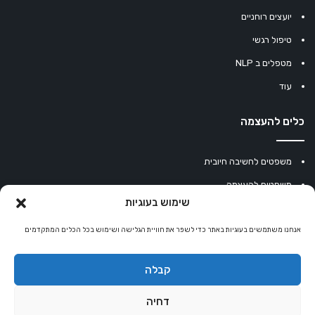
יועצים רוחניים
טיפול רגשי
מטפלים ב NLP
עוד
כלים להעצמה
משפטים לחשיבה חיובית
משפטים להעצמה
שימוש בעוגיות
עוגיית מזל סינית
אנחנו משתמשים בעוגיות באתר כדי לשפר את חוויית הגלישה ושימוש בכל הכלים המתקדמים
מחשבון נומרולוגיה
קריסטלים למזלות
קבלה
קניון רוחניות
דחיה