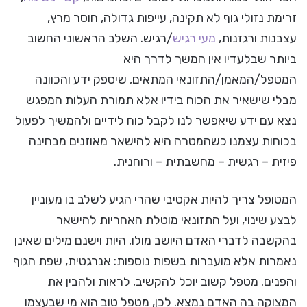
זרימת נזולי גוף לא תקינה, עייפות גדולה, חוסר מרץ,
עצבנות ורגזנות,
מעי רגיש
/רגיש. השלב הראשוני החשוב
ביותר שבלעדיו אין המשך לדרך היא
המטפל/המאמן/התזונאי המתאים, שיספק ידע והכוונה
מבלי שישאיר את הכוח בידיו אלא תמורת העלות המפגש
נצא עם ידע שיאפשר לנו לקבל כוח לידיים ולהמשיך לפעול
בכוחות עצמנו כשהמטרה היא להישאר מאוזנים מבחינה
פיזית – רגשית – מחשבתית – ורוחנית.
המטופל צריך להיות אקטיבי שהרי הגיע לשלב בו מעוניין
לבצע שינוי, ועל התזונאי מוטלת האחריות להישאר
בהקשבה לדברי האדם היושב מולו, היות וישנם מילים שאינן
נאמרות אלא מועברות בשפות נוספות: אנרגטית, שפת הגוף
והפנים. מטפל קשוב יוכל להקשיב, לראות ולהבין את
המצוקה בה האדם נמצא. לכן, מטפל טוב הוא מי שבעצמו