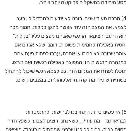
מסע הירידה במשקל הופך קשה יותר ויותר.
4) הרבה מאוד שנים, רובנו לא יודעים להבדיל בין רעב
לצמא. את המצב הזה עוד אפשר לתקן בקלות. חמור מכך
הוא הרעב והצימאון הרגשי שאנחנו מפצים עליו "בקלות"
יחסית באכילת פחמימות פשוטות. דומני שלא אגזים אם
אומר שרובנו בצורה זו או אחרת, עברו לפחות פעם אחת
במנהרה הרגשית הזו המפוצה באכילה רגשית ואם תרצו,
תוכלו לפתח את המקום הזה, גם לצמא רגשי שיכול להתחיל
בשתיית שתייה מתוקה ועד אלכוהוליזם במצבים קשים.
5) אז עשינו סדר, התחייבנו לנחישות ולהתמסרות
לבריאותנו – מה עוד?… כשאנחנו רוצים לצבוע ולשפץ חדר
מסוים בבית, ברור לכולנו שלפני שמתחילים לעבוד, מוציאים