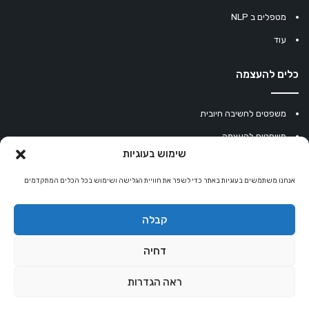
מטפלים ב NLP
עוד
כלים להעצמה
משפטים לחשיבה חיובית
משפטים להעצמה
שימוש בעוגיות
עוגיית מזל סינית
אנחנו משתמשים בעוגיות באתר כדי לשפר את חוויית הגלישה ושימוש בכל הכלים המתקדמים
מחשבון נומרולוגיה
קריסטלים למזלות
קבלה
קניון רוחניות
דחיה
ראה הגדרות
© כל הזכויות שמורות 2026 |
אלטרנטיבלי
שרותי הוסטינג על ידי Sweethome