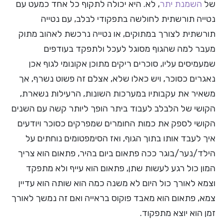
של
השמנת יתר
, לא. היא יכולה לתקוף כל אחד כמעט עם
נטייה תורשתית לחולשה בתפקודי לבלב, עם נטייה
תורשתית לצורך במתוקים, או נטייה נרכשת לאהוב מתוק
מעבר למה שהגוף מסוגל לעכל ולתפקד בעודפים
שמעמיסים עליו, סוכרים ריקים מתוכן אקונומי לגוף אכן
נאגרים כסוכר, ויש כאלו שלא, אצלם זה פשוט נשרף, אך
משאיר את עקבותיו במערכות השונות, הרעילות נשארת,
הקושי של הלבלב לעבוד ביתר הופך ליותר קשה עם השנים
הקושי לספק את כמות החומרים שמפרקים כסוכר ויודעים
איך לעבד אותו בתוך הגוף, ואז הסימפטומים נוחתים על
הילד/נער/בוגר ככה פתאום ביום בהיר, פתאום הוא צריך
המון כול רגע לעשות שתן, פתאום הוא עייף ולא מתפקד
וצמא לאורך כול היום לא משנה כמה הוא שותה הוא עדיין
צמא, פתאום הוא מאבד פוקוס בראייה ואם זה נמשך לאורך
זמן הוא יוצא מתפקוד.