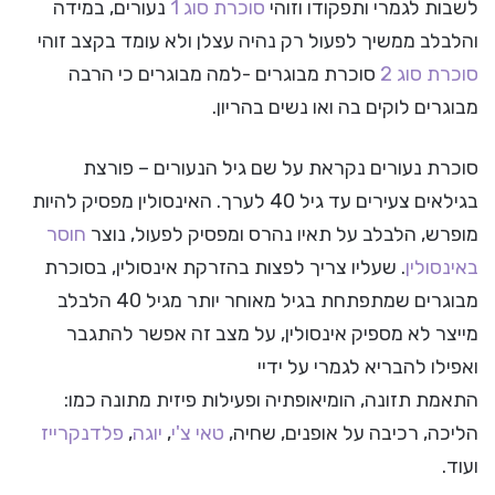
לשבות לגמרי ותפקודו וזוהי
סוכרת סוג 1
נעורים, במידה
והלבלב ממשיך לפעול רק נהיה עצלן ולא עומד בקצב זוהי
סוכרת סוג 2
סוכרת מבוגרים -למה מבוגרים כי הרבה
מבוגרים לוקים בה ואו נשים בהריון.
סוכרת נעורים נקראת על שם גיל הנעורים – פורצת
בגילאים צעירים עד גיל 40 לערך. האינסולין מפסיק להיות
מופרש, הלבלב על תאיו נהרס ומפסיק לפעול, נוצר
חוסר
באינסולין
. שעליו צריך לפצות בהזרקת אינסולין, בסוכרת
מבוגרים שמתפתחת בגיל מאוחר יותר מגיל 40 הלבלב
מייצר לא מספיק אינסולין, על מצב זה אפשר להתגבר
ואפילו להבריא לגמרי על ידיי
התאמת תזונה, הומיאופתיה ופעילות פיזית מתונה כמו:
הליכה, רכיבה על אופנים, שחיה,
טאי צ'י
,
יוגה
,
פלדנקרייז
ועוד.