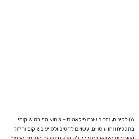
6) לקינוח, נזכיר שגם פילאטיס – שהוא ספורט שיקומי
בתכליתו והן עיסויים, עשויים להטיב ולסייע בשיקום וחיזוק
השרירים הצוואריים ובכך להימנע מתופעת הסנטר הכפול.