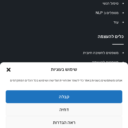
טיפול רגשי
מטפלים ב NLP
עוד
כלים להעצמה
משפטים לחשיבה חיובית
משפטים להעצמה
שימוש בעוגיות
עוגיית מזל סינית
אנחנו משתמשים בעוגיות באתר כדי לשפר את חוויית הגלישה ושימוש בכל הכלים המתקדמים
מחשבון נומרולוגיה
קריסטלים למזלות
קבלה
קניון רוחניות
דחיה
ראה הגדרות
© כל הזכויות שמורות 2026 |
אלטרנטיבלי