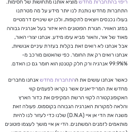
ריפוי בהתחברות מחדש
מוציא אותנו מתחושות של חסימות.
התחברות מחדש נותנת לנו יותר מידע על מה מטרתנו
בעולו נכנסים ויוצאים לתקופות, ולכן יש שינויים דרמטיים
במזג האוויר. חגורת הפוטונים היא איזור בעל אנרגיה גבוהה
מאוד של אור, והאור מביא עימו מידע. אנחנו יצורי האור,
אבל אנחנו לא רואים זאת בקלות בעזרת עיניים אנושיות,
אנחנו רואים רק את החומר. כפי שהאטום מורכב מ-
99.9%% אנרגיה ורק חלק קטנטן הוא חומר גם כן האדם.
כאשר אנחנו עושים את ה
התחברות מחדש
אנחנו מחברים
מחדש את המרידיאנים אשר נקראו לפעמים קווי
האקופונקטורה לקווי הרשת המקיפים את כדור הארץ
והלאה למקורות האנרגיה הגבוהה בקוסמוס. פעולה זאת
משנה את הדי אן איי (D.N.A) שלנו כדי לעזור לנו להיות
מותאמים לזמנים המשתנים. הדי אן איי מושך לעצמו פוטונים