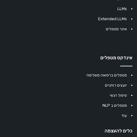
LLMs
Extended LLMs
אתר מטפלים
אינדקס מטפלים
מטפלים ברפואה משלימה
יועצים רוחניים
טיפול רגשי
מטפלים ב NLP
עוד
כלים להעצמה