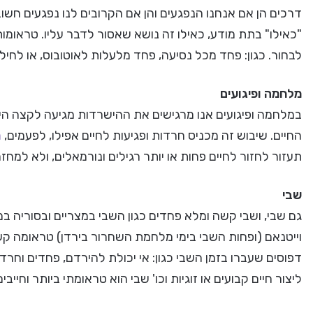
דרכים הן אם אנחנו הנפגעים והן אם הקרובים לנו נפגעים חש
"כאילו" בתת מודע, כאילו זה נושא שאסור לדבר עליו. טראומות
לבחור. כגון: פחד מכל נסיעה, פחד מלעלות לאוטובוס, או לחילופ
מלחמה ופיגועים
במלחמה ופיגועים אנו מרגישים את ההישרדות מגיעה לקצה היכ
החיים. שיבוש זה מכניס חרדות ופגיעות לחיים אפילו, לפעמים,
ה
תעזור לחזור לחיים פחות או יותר רגילים ונורמאלים, ולא למ
שבי
גם שבי, ושבי קשה ומלא פחדים כגון השבי במצריים ובסוריה במ
וייטנאם (ופחות השבי בימי מלחמת השחרור בירדן) טראומה ק
דפוסים שעברו בזמן השבי כגון: אי יכולת להירדם, פחדים וחרד
ליצור חיים קבועים או זוגיות וכו' שבי הוא טראומתי ביותר וחי