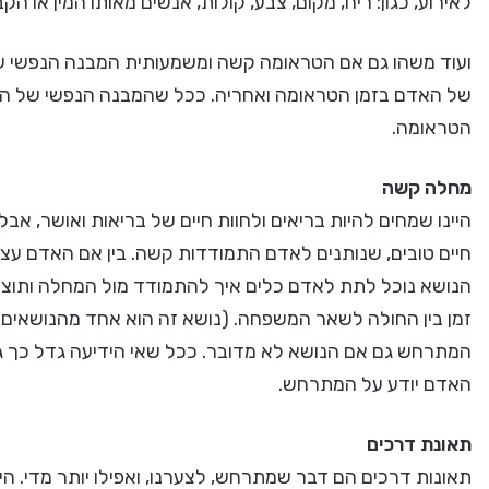
לאירוע, כגון: ריח, מקום, צבע, קולות, אנשים מאותו המין או הקבו
ועוד משהו גם אם הטראומה קשה ומשמעותית המבנה הנפשי ש
של האדם בזמן הטראומה ואחריה. ככל שהמבנה הנפשי של הא
הטראומה.
מחלה קשה
היינו שמחים להיות בריאים ולחוות חיים של בריאות ואושר, א
חיים טובים, שנותנים לאדם התמודדות קשה. בין אם האדם עצמו ח
הנושא נוכל לתת לאדם כלים איך להתמודד מול המחלה ותוצא
זמן בין החולה לשאר המשפחה. (נושא זה הוא אחד מהנושאים
המתרחש גם אם הנושא לא מדובר. ככל שאי הידיעה גדל כך ג
האדם יודע על המתרחש.
תאונת דרכים
תאונות דרכים הם דבר שמתרחש, לצערנו, ואפילו יותר מדי. הי