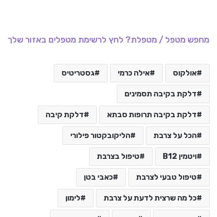
מחפש מטפל / מטפלת? לחץ לרשימת מטפלים באזור שלך
אולקוס
אילה כרמי
גסטריטיס
דלקת בקיבה תסמינים
דלקת בקיבה תרופות סבתא
דלקת קיבה
הכל על צרבת
הליקובקטור פילורי
ויטמין B12
טיפול בצרבת
טיפול טבעי לצרבת
כאבי בטן
כל מה שרצית לדעת על צרבת
לימון