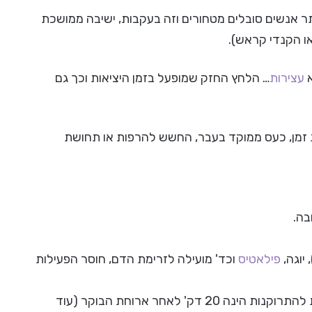
יותר אנשים סובלים מטחורים וזה בעקבות, ישיבה ממושכת
או הקנדי קראש).
עצירות
… הלחץ החזק שמופעל בזמן היציאות וכך גם
ת זמן, כעס ממוקד בעבר, החשש להרפות או תחושת
בה.
פילאטיס
וכד' מועילה לזרימת הדם, חוסר הפעילות
4. קבעי לך שעות קבועות לביקור בשירותים, השעה האידיאלית להתרוקנות הינה 20 דק' לאחר ארוחת הבוקר (עוד