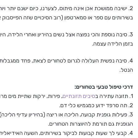
2. ישיבה ממושכת אכן אינה מיתוס, לצערנו, כיום ישנם יותר ו
בשירותים עם ספר או סמארטפון (רוב הסיכויים שזה הפייסבוק 
3. סיבה נוספת והכי נפוצה אצל נשים בהיריון ואחרי הלידה, היא
בזמן הלידה עצמה.
4. סיבה נפשית העלולה לגרום לטחורים לצאת, פחד ממגבלו
הנטל.
דרכי טיפול טבעי בטחורים:
1. תזונה עתירה ב
סיבים תזונתיים
, פירות, ירקות שתיית מים מרו
2. תה סרפד ידוע כמגמיש כלי דם.
3. פעילות גופנית קבועה, הליכה או ריצה (בהיריון עדיף הליכה), יוגה,
הגופנית גם תורמת להיווצרות הטחורים.