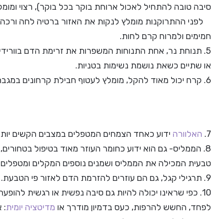
סיבה טובה להתחיל לאכול ארוחת בוקר בכל בוקר), רצוי ומומל
לפני ההתרוקנות מומלץ לנקות את האזור ברטיה לחה ורכה,
חמימים ולמרוח קרם לחות.
או שתיים כשאת נושמת נשימות בטניות.
6. קרח יכול מאוד להקל, מומלץ לעטוף חבילת קרחונים במגבת או בד רך ולשבת עליה כ- 10 דקות.
7.
האלוורה
ידוע כאחד הצמחים המטפלים במצבים הקשים יותר
8. הממליס- גם הוא ידוע כחומר העוזר מאוד בטיפול בטחורים,
טבעית המכילה את הממליס ושמנים נוספים המקלים ומטפלים 
9. תרגילי קגל, גם הם עוזרים להזרמת הדם לאזור פי הטבעת.
10. כפי שראינו יכולה להיות גם סיבה נפשית או רגשית להופ
לפחד, החשש להרפות, כעס בדמיון מודרך או
מדיטציה יומית
: 