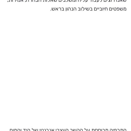
שאנו רוצים לעבוד עליה ומשלבים שאלות הבהרה, אמירות,
משפטים חיוביים בשילוב הנהון בראש.
התרפיה מבוססת על הקשר העצבי אנרגטי של היד והמוח,