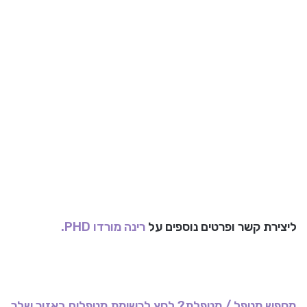
ליצירת קשר ופרטים נוספים על
רינה מורדו PHD.
מחפש מטפל / מטפלת? לחץ לרשימת מטפלים באזור שלך