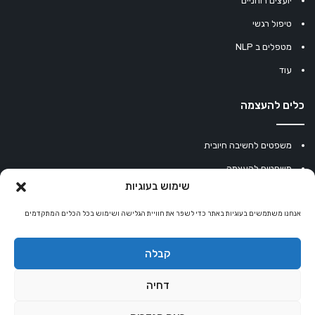
יועצים רוחניים
טיפול רגשי
מטפלים ב NLP
עוד
כלים להעצמה
משפטים לחשיבה חיובית
משפטים להעצמה
שימוש בעוגיות
עוגיית מזל סינית
אנחנו משתמשים בעוגיות באתר כדי לשפר את חוויית הגלישה ושימוש בכל הכלים המתקדמים
מחשבון נומרולוגיה
קריסטלים למזלות
קבלה
קניון רוחניות
דחיה