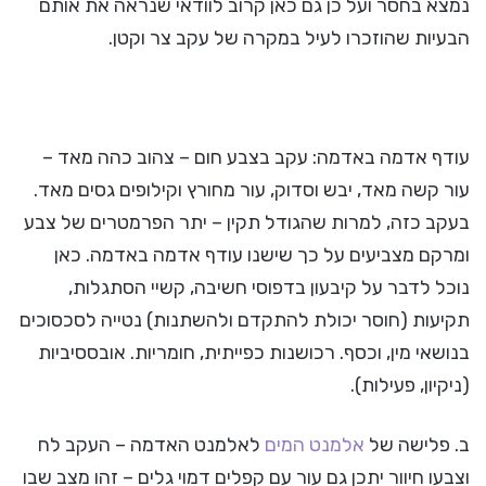
נמצא בחסר ועל כן גם כאן קרוב לוודאי שנראה את אותם
הבעיות שהוזכרו לעיל במקרה של עקב צר וקטן.
עודף אדמה באדמה: עקב בצבע חום – צהוב כהה מאד –
עור קשה מאד, יבש וסדוק, עור מחורץ וקילופים גסים מאד.
בעקב כזה, למרות שהגודל תקין – יתר הפרמטרים של צבע
ומרקם מצביעים על כך שישנו עודף אדמה באדמה. כאן
נוכל לדבר על קיבעון בדפוסי חשיבה, קשיי הסתגלות,
תקיעות (חוסר יכולת להתקדם ולהשתנות) נטייה לסכסוכים
בנושאי מין, וכסף. רכושנות כפייתית, חומריות. אובססיביות
(ניקיון, פעילות).
ב. פלישה של
אלמנט המים
לאלמנט האדמה – העקב לח
וצבעו חיוור יתכן גם עור עם קפלים דמוי גלים – זהו מצב שבו