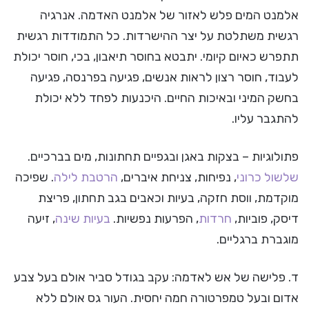
אלמנט המים פלש לאזור של אלמנט האדמה. אנרגיה
רגשית משתלטת על יצר ההישרדות. כל התמודדות רגשית
תתפרש כאיום קיומי. יתבטא בחוסר תיאבון, בכי, חוסר יכולת
לעבוד, חוסר רצון לראות אנשים, פגיעה בפרנסה, פגיעה
בחשק המיני ובאיכות החיים. היכנעות לפחד ללא יכולת
להתגבר עליו.
פתולוגיות – בצקות באגן ובגפיים תחתונות, מים בברכיים.
שלשול כרוני
, נפיחות, צניחת איברים,
הרטבת לילה
. שפיכה
מוקדמת, ווסת חזקה, בעיות וכאבים בגב תחתון, פריצת
דיסק, פוביות,
חרדות
, הפרעות נפשיות.
בעיות שינה
, זיעה
מוגברת ברגליים.
ד. פלישה של אש לאדמה: עקב בגודל סביר אולם בעל צבע
אדום ובעל טמפרטורה חמה יחסית. העור גס אולם ללא