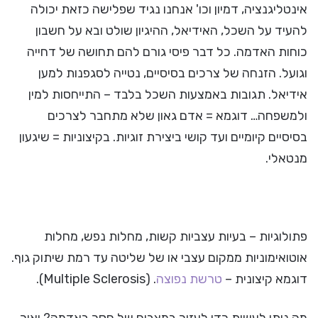
אינטליגנציה, דמיון וכו' אנחנו נגיד שפלישה כזאת יכולה
להעיד על השכל, האידיאל, ההיגיון שולט ובא על חשבון
כוחות האדמה. כל דבר פיסי גורם להם תחושה של דחייה
וגועל. הזנחה של צרכים בסיסיים, נטייה לסגפנות למען
אידיאל. תגובות באמצעות השכל בלבד – התייחסות למין
ולמשפחה… דוגמא = אדם גאון שלא מתחבר לצרכים
בסיסיים קיומיים ועד קושי ביצירת זוגיות. בקיצוניות = שיגעון
מנטאלי.
פתולוגיות – בעיות עצביות קשות, מחלות נפש, מחלות
אוטואימוניות ממקום עצבי או של שליטה עד רמת שיתוק גוף.
דוגמא קיצונית –
טרשת נפוצה
. (Multiple Sclerosis).