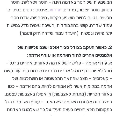
המשמעות של חסר באדמה הינה – חוסר ויטאליות, חוסר
בטחון, חוסר יציבות, פחדים,
חרדות
. אינסטינקטים בסיסיים
חלשים. נטייה להיות מושפע בקלות, היסחפות, אדם חסר
עמוד שדרה, קושי בהתמודדות, חשיבה איטית מדי, גמישות
יתר פיזית ונפשית. (היעדר עמוד שדרה חזק ותומך)
2. כאשר העקב בגודל סביר אולם ישנם פלישות של
אלמנטים אחרים לתוך האדמה או עודף אדמה:
א. עודף אדמה – פלישה של אדמה לאזורים אחרים ברגל –
נוכל לצפות בכף הרגל אזורים נרחבים שבהם קיים עור קשה
– קאלוסים – מצב שמתאר התפשטות או השתלטות של
אדמה במקומות אשר לא אמורים להיות בהם אדמה – כגון
באזור הכריות (מתחת לאצבעות) או אפילו באצבעות עצמם.
במצב כזה אלמנט האדמה יצא מאיזון – עודף האדמה ברגל
במקומות הלא רצויים בעצם מעיד על כך שאלמנט האדמה