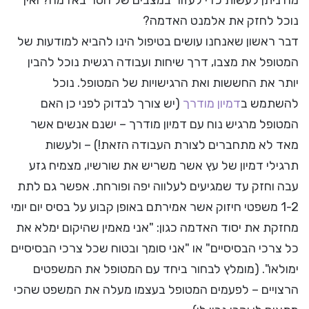
מה ניתן לעשות כדי לעזור במצבים של חסר באדמה? ואיך
נוכל לחזק את אלמנט האדמה?
דבר ראשון שאנחנו עושים בטיפול הינו להביא למודעות של
המטופל את מצבו, דרך שיחות ועבודה רגשית נוכל להבין
יותר את החששות ואת הרגישויות של המטופל. נוכל
להשתמש ב
דמיון מודרך
(יש צורך לבדוק לפני כן האם
המטופל מרגיש נוח עם דמיון מודרך – ישנם אנשים אשר
מאד לא מתחברים לצורת העבודה הזאת!) – ולעשות
תרגילי דמיון של עץ אשר משריש את שורשיו, מצמיח גזע
עבה וחזק עד שמגיעים לעלווה יפה ופורחת. אפשר גם לתת
1-2 משפטי חיזוק אשר אמירתם באופן קבוע על בסיס יום יומי
מחזקת את יסוד האדמה כגון: "אני מאמין שהיקום ימלא את
כל צרכי הבסיסיים" או "אני סומך ובטוח שכל צרכי הבסיסיים
ימולאו". (מומלץ לבחור ביחד עם המטופל את המשפטים
הרצויים – לפעמים המטופל בעצמו מעלה את המשפט שהכי