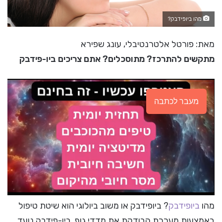
מהו ביופידבק?
מאת: פורטל אלטרנטיבלי, עונג שפירא
מתקשים להתרכז? מתוסכלים? אתם צריכים ביו-פידבק
מעבר לכתבה
מהו
ביופידבק
? ביופידבק או משוב ביולוגי הוא שיטת טיפול
באמצעות מערכת הבודקת את מדדי גוף, ביו-פידבק נועד