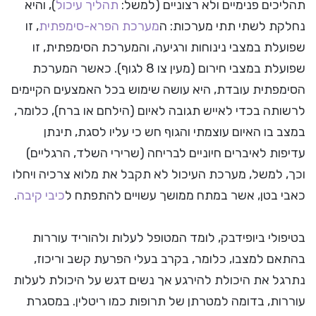
תהליכים פנימיים ולא רצוניים (למשל:
תהליך עיכול
), והיא
נחלקת לשתי תתי מערכות: ה
מערכת הפרא-סימפתית
, זו
שפועלת במצבי נינוחות ורגיעה, והמערכת הסימפתית, זו
שפועלת במצבי חירום (מעין צו 8 לגוף). כאשר המערכת
הסימפתית עובדת, היא עושה שימוש בכל האמצעים הקיימים
לרשותה בכדי לאייש תגובה לאיום (הילחם או ברח), כלומר,
במצב בו האיום עוצמתי והגוף חש כי עליו לסגת, תינתן
עדיפות לאיברים חיוניים לבריחה (שרירי השלד, הרגליים)
וכך, למשל, מערכת העיכול לא תקבל את מלוא צרכיה ויחלו
כאבי בטן, אשר במתח ממושך עשויים להתפתח ל
כיבי קיבה
.
בטיפולי ביופידבק, לומד המטופל לעלות ולהוריד עוררות
בהתאם למצבו, כלומר, בקרב בעלי הפרעת קשב וריכוז,
נתרגל את היכולת להירגע אך נשים דגש על היכולת לעלות
עוררות, בדומה למטרתן של תרופות כמו ריטלין. במסגרת