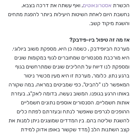
הכשרת
אסטרונאוטים
, ואף עשתה את דרכה בצבא,
נחשבת היום לאחת השיטות היעילות ביותר להפגת מתחים
והשגת מיקוד קשב.
אז מה זה טיפול ביו-פידבק?
מערכת הביופידבק , כשמה כן היא, מספקת משוב ביולוגי.
היא מורכבת מסנסורים שמחוברים לגוף במקומות שונים
ומספקת לנו דיווח על תהליכים שונים שמתרחשים בגוף
ברגע נתון. כלומר, מערכת זו היא מעין מכשיר ניטור
המאפשר לנו "להביט", כפי שמביטים במראה, במה שקורה
באותו הרגע בגופנו. המשוב נעשה, בדומה לאק"ג, בעזרת
אותות חשמליים. הסנסורים אוספים נתונים חשמליים
ההופכים לגרפים שאפשר לנתח ובעזרתם לפתח כלים
להשגת שליטה בהם. בין המדדים שמוצגים ניתן למנות את
קצב השתנות הלב (מדד שקשור באופן אדוק למידת