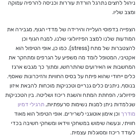
ניהול לחצים נתרגל הורדת עוררות וכניסה להרפיה עמוקה
ומצב שליו.
הצפייה בדפוסי העלייה והירידה של מדדי הגוף, מגבירה את
המודעות שלנו למצב הפיזיולוגי שלנו, למנח הגוף וכן
להצטברות של מתח (stress). כמו כן, אופי הטיפול הוא
אקטיבי, המטופל לומד מה משפיע על הגרפים ומתחקר את
המחשבות או האירועים שהתרחשו, ומתוך כך מגבש ארגז
כלים ייחודי שהוא פיתח על בסיס החוויות והזיכרונות שאסף.
בנוסף, ניתנים כלים גנריים וטכניקות מוכחות להבאת איזון
פיזיולוגי, הפחתת המתח והשגת ריכוז ושליטה. בין הטכניקות
שנלמדות ניתן למנות נשימות סרעפתיות,
תרגילי דמיון
מודרך
וכן אימון אוטוגני לשרירים. אופי הטיפול הוא מאוד
חוויתי, ונעשה שימוש במשחקי ווידאו ומשחקי חשיבה בכדי
לעודד ריכוז ומסוגלות עצמית.