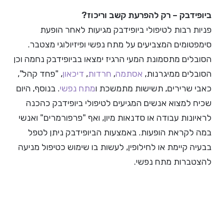
ביופידבק – רק להפרעת קשב וריכוז?
פניות רבות לטיפולי ביופידבק מגיעות לאחר הופעת
סימפטומים המצביעים על מתח נפשי ופיזיולוגי מצטבר.
הסובלים מתסמונת המעי הרגיז ימצאו בביופידבק נחמה וכן
הסובלים ממיגרנות,
אסתמה
,
חרדות
,
דיכאון
, "פחד קהל",
כאבי שרירים, תשישות מתמשכת ו
מתח נפשי
. בנוסף, היום
שכיח למצוא אנשים המגיעים לטיפולי ביופידבק כהכנה
לראיונות עבודה או סדנאות מיון, ואף "פרפורמרים" ואנשי
במה לקראת הופעות. באמצעות הביופידבק ניתן לטפל
בבעיה קיימת או לחילופין, לעשות בו שימוש כטיפול מניעה
להצטברות מתח נפשי.