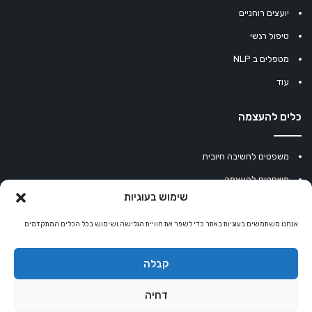
יועצים רוחניים
טיפול רגשי
מטפלים ב NLP
עוד
כלים להעצמה
משפטים לחשיבה חיובית
משפטים להעצמה
שימוש בעוגיות
עוגיית מזל סינית
אנחנו משתמשים בעוגיות באתר כדי לשפר את חוויית הגלישה ושימוש בכל הכלים המתקדמים
מחשבון נומרולוגיה
קריסטלים למזלות
קבלה
קניון רוחניות
דחיה