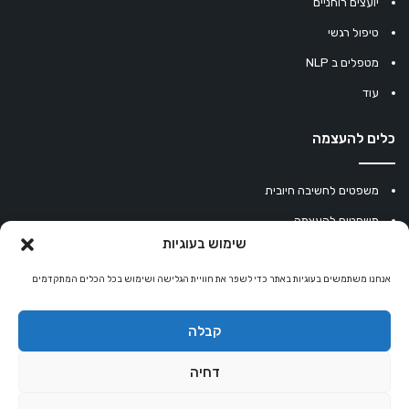
יועצים רוחניים
טיפול רגשי
מטפלים ב NLP
עוד
כלים להעצמה
משפטים לחשיבה חיובית
משפטים להעצמה
שימוש בעוגיות
עוגיית מזל סינית
אנחנו משתמשים בעוגיות באתר כדי לשפר את חוויית הגלישה ושימוש בכל הכלים המתקדמים
מחשבון נומרולוגיה
קריסטלים למזלות
קבלה
קניון רוחניות
דחיה