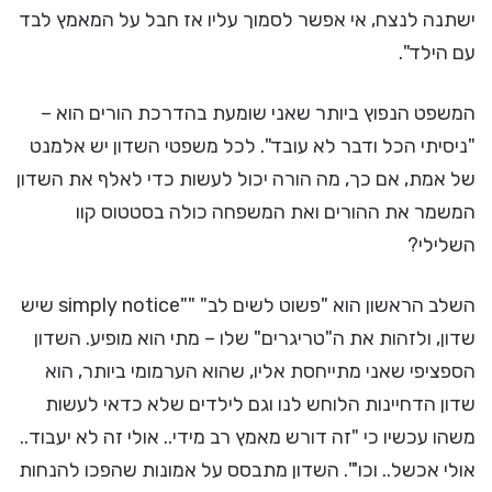
ישתנה לנצח, אי אפשר לסמוך עליו אז חבל על המאמץ לבד
עם הילד".
המשפט הנפוץ ביותר שאני שומעת בהדרכת הורים הוא –
"ניסיתי הכל ודבר לא עובד". לכל משפטי השדון יש אלמנט
של אמת, אם כך, מה הורה יכול לעשות כדי לאלף את השדון
המשמר את ההורים ואת המשפחה כולה בסטטוס קוו
השלילי?
השלב הראשון הוא "פשוט לשים לב" ""simply notice שיש
שדון, ולזהות את ה"טריגרים" שלו – מתי הוא מופיע. השדון
הספציפי שאני מתייחסת אליו, שהוא הערמומי ביותר, הוא
שדון הדחיינות הלוחש לנו וגם לילדים שלא כדאי לעשות
משהו עכשיו כי "זה דורש מאמץ רב מידי.. אולי זה לא יעבוד..
אולי אכשל.. וכו'". השדון מתבסס על אמונות שהפכו להנחות