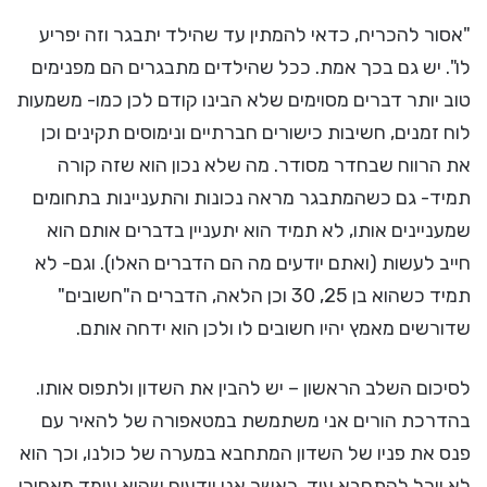
"אסור להכריח, כדאי להמתין עד שהילד יתבגר וזה יפריע
לו". יש גם בכך אמת. ככל שהילדים מתבגרים הם מפנימים
טוב יותר דברים מסוימים שלא הבינו קודם לכן כמו- משמעות
לוח זמנים, חשיבות כישורים חברתיים ונימוסים תקינים וכן
את הרווח שבחדר מסודר. מה שלא נכון הוא שזה קורה
תמיד- גם כשהמתבגר מראה נכונות והתעניינות בתחומים
שמעניינים אותו, לא תמיד הוא יתעניין בדברים אותם הוא
חייב לעשות (ואתם יודעים מה הם הדברים האלו). וגם- לא
תמיד כשהוא בן 25, 30 וכן הלאה, הדברים ה"חשובים"
שדורשים מאמץ יהיו חשובים לו ולכן הוא ידחה אותם.
לסיכום השלב הראשון – יש להבין את השדון ולתפוס אותו.
בהדרכת הורים אני משתמשת במטאפורה של להאיר עם
פנס את פניו של השדון המתחבא במערה של כולנו, וכך הוא
לא יוכל להתחבא עוד. כאשר אנו יודעים שהוא עומד מאחורי