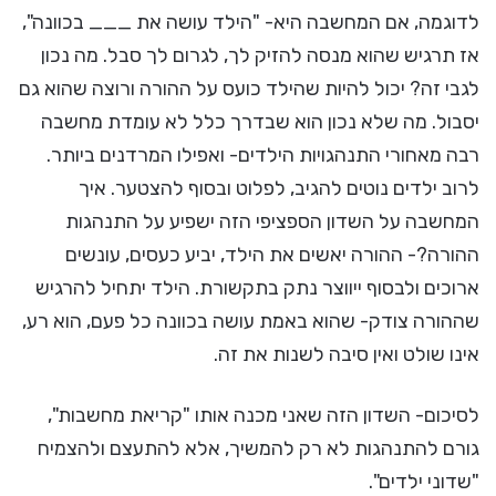
לדוגמה, אם המחשבה היא- "הילד עושה את ___ בכוונה",
אז תרגיש שהוא מנסה להזיק לך, לגרום לך סבל. מה נכון
לגבי זה? יכול להיות שהילד כועס על ההורה ורוצה שהוא גם
יסבול. מה שלא נכון הוא שבדרך כלל לא עומדת מחשבה
רבה מאחורי התנהגויות הילדים- ואפילו המרדנים ביותר.
לרוב ילדים נוטים להגיב, לפלוט ובסוף להצטער. איך
המחשבה על השדון הספציפי הזה ישפיע על התנהגות
ההורה?- ההורה יאשים את הילד, יביע כעסים, עונשים
ארוכים ולבסוף ייווצר נתק בתקשורת. הילד יתחיל להרגיש
שההורה צודק- שהוא באמת עושה בכוונה כל פעם, הוא רע,
אינו שולט ואין סיבה לשנות את זה.
לסיכום- השדון הזה שאני מכנה אותו "קריאת מחשבות",
גורם להתנהגות לא רק להמשיך, אלא להתעצם ולהצמיח
"שדוני ילדים".