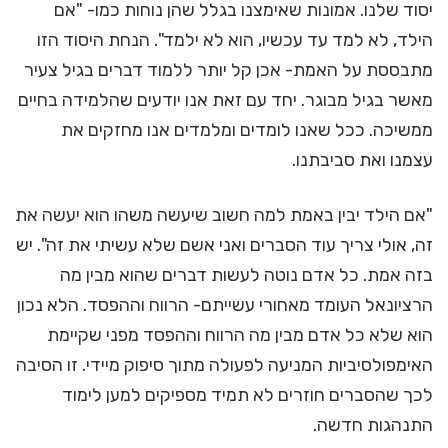
יסוד שלנו. אמונות שאימצנו בגלל שהן נוחות כמו- "אם
הילד, לא למד עד עכשיו, הוא לא ילמד". הנחת היסוד הזו
מתבססת על האמת- אכן קל יותר ללמוד דברים בגיל צעיר
מאשר בגיל מבוגר. יחד עם זאת אנו יודעים שהלמידה בחיים
ממשיכה. ככל שאנו לומדים ומלמדים אנו מחזקים את
עצמנו ואת סביבתנו.
"אם הילד יבין באמת למה חשוב שיעשה משהו הוא יעשה את
זה, אולי צריך עוד הסברים ואני אשם שלא עשיתי את זה". יש
בזה אמת. כל אדם נוטה לעשות דברים שהוא מבין מה
הרציונאל העומד מאחורי עשייתם- הרווח וההפסד. הלא נכון
הוא שלא כל אדם מבין מה הרווח וההפסד מפני שקיימת
האימפולסיביות המניעה לפעולה מתוך סיפוק מיידי. זו הסיבה
לכך שהסברים חוזרים לא תמיד מספיקים למען לימוד
התנהגות חדשה.