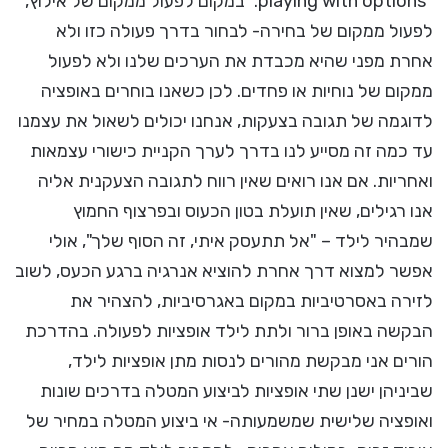
"playing with options." במקום לפעול ממקום של אילוץ,
לפעול ממקום של בחירה- לבחור בדרך פעולה כזו ולא
אחרת מפני שהיא מכבדת את הערכים שלנו ולא לפעול
ממקום של נוחיות או פחדים. לכן כשאנו בוחרים באופציה
לדוגמה של תגובה בצעקות, אנחנו יכולים לשאול את עצמנו
עד כמה זה מסייע לנו בדרך לערך הקניית כישורי עצמאות
ואחריות. אם אנו רואים שאין רווח לתגובה הצעקנית אליה
אנו רגילים, שאין תועלת בטון הכעוס ובפרצוף החמוץ
שמבהיר לילד – "אל תתעסק איתי, זה הסוף שלך", אולי
אפשר למצוא דרך אחרת להוציא אנרגיה ברגע הכעס, לשוב
לזירה באסרטיביות במקום באגרסיביות, להצהיר את
הבקשה באופן ברור ולתת לילד אופציות לפעולה. בהדרכת
הורים אני מבקשת מהורים לנסות מתן אופציות לילד,
שביניהן ישנן שתי אופציות לביצוע המטלה בדרכים שונות
ואופציה שלישית שמשמעותה- אי ביצוע המטלה במחיר של