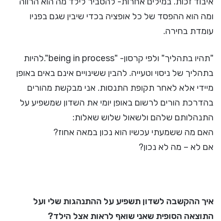
איבוד זכות. במילים אחרות- להסביר לילד מה הוא הרווה
ומה הוא ההפסד של כל אופציה בכדי שיבין שגם בפניו
עומדת בחירה.
"תהיו בתהליך" ולפי קרסון- "being in process".להיות
בתהליך של ניסוי וטעייה. להבין ששינויים אינם באים באופן
מיידי אלא לאחר תקופת התנסות. אני מבקשת מהורים
בהדרכת הורים לרשום באופן יומי את השדון שמשפיע על
התנהלותם שלהם ולשאול שלוש שאלות:
האם מה ששמעתי עכשיו הוא נכון במאה אחוז?
אם לא – מה לא נכון?
איך ההקשבה לשדון תשפיע על ההתנהגות שלי ועל
התוצאה הסופית שאני שואף לראות אצל הילד?