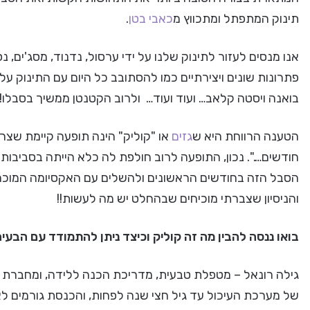
תינוק המתפתל ומתכווץ מ
כאבי בטן
.
אנו מנסים לעזור לתינוק שלנו על ידי ערסול, נדנוד, מסג'ים, 
פתרונות שונים ויצירתיים כמו להסתובב כל היום עם התינוק ע
בואנה ויסטה קלאב… ועוד ועוד… ולרוב הקטנטן ממשיך בסבלו!
הטענה הרווחת היא ש
גזים
חודשים….". נכון, התופעה לרוב חולפת לה כלא הייתה בסביבות
הסבל הזה בחודשים הראשונים ולהשלים עם האקסיומה המוכרת
והניסיון שצברתי מוכיחים שבהחלט יש מה לעשות!!
בואו ננסה להבין מה זה קוליק וכיצד ניתן להתמודד עם הבעיה
גילה רונאל – מטפלת טבעית, מדריכת הכנה ללידה, ומחברת 
של מערכת העיכול עד גיל חצי שנה לפחות, והכנסת גורמים לא