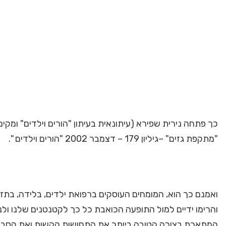
כך פתחה נירית שפירא (עיתונאית בעיתון "הורים וילדים" ומק
"מתקפת גזים" –גיליון 179 – דצמבר 2002 "הורים וילדים ".
ואמנם כך הוא, המומחים העוסקים ברפואת ילדים, בלידה, בתז
והרימו ידיים למול התופעה הכואבת כל כך לקטנטנים שלנו ולנו
המתארת בצורה הטובה ביותר את התחושות הקשות ואת הסבל 