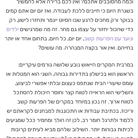
וכמה מהסובבים אתכם? ואין לכם ברירה אלא להמשיך
בשגרת היום כי חייבים ללכת לעבודה. ואז יום יום אתם קמים
בבוקר ורק מחכים לרגע שבו הסיוט ייגמר ותחזרו לישון, רק
כדי שהכול יחזור על עצמו גם מחר. זה מה שמרגישים
ילדים
ונוער עם הפרעות קשב
, יום יום, כל היום, בתחום אחד או יותר
בחייהם. ואין אור בקצה המנהרה. מה עושים?
במרבית המקרים הייאוש נובע שלושה גורמים עיקריים:
הראשון הוא בכישלון בתדירות גבוהה, השני הוא המטלות או
עומס שיעורי הבית שנתפס כעצום ובלתי אפשרי לביצוע,
והשלישי הוא הראייה לטווח קצר וחוסר היכולת להסתכל
לטווח ארוך. זה נכון במיוחד במקרים של הפרעות קשב
וריכוז, בכתיבת עבודות או התכוננות למבחנים לקראתם יש
ללמוד ולתרגל חומר רב, לכן זה הולך ומחמיר ככל שמגיעים
לכיתות גבוהות יותר. השילוב שלהם מביא לעיתים קרובות