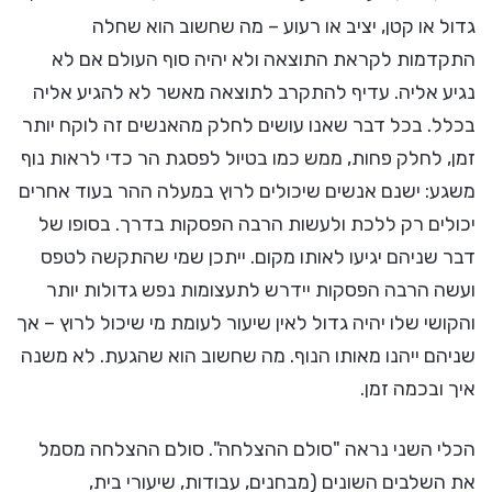
גדול או קטן, יציב או רעוע – מה שחשוב הוא שחלה
התקדמות לקראת התוצאה ולא יהיה סוף העולם אם לא
נגיע אליה. עדיף להתקרב לתוצאה מאשר לא להגיע אליה
בכלל. בכל דבר שאנו עושים לחלק מהאנשים זה לוקח יותר
זמן, לחלק פחות, ממש כמו בטיול לפסגת הר כדי לראות נוף
משגע: ישנם אנשים שיכולים לרוץ במעלה ההר בעוד אחרים
יכולים רק ללכת ולעשות הרבה הפסקות בדרך. בסופו של
דבר שניהם יגיעו לאותו מקום. ייתכן שמי שהתקשה לטפס
ועשה הרבה הפסקות יידרש לתעצומות נפש גדולות יותר
והקושי שלו יהיה גדול לאין שיעור לעומת מי שיכול לרוץ – אך
שניהם ייהנו מאותו הנוף. מה שחשוב הוא שהגעת. לא משנה
איך ובכמה זמן.
הכלי השני נראה "סולם ההצלחה". סולם ההצלחה מסמל
את השלבים השונים (מבחנים, עבודות, שיעורי בית,