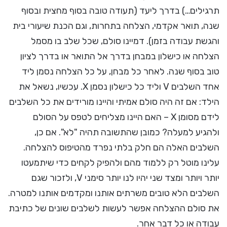
תרגילים…) בדרך ליעד (תעודה טובה בסוף מחצית ובסוף
שנה, תואר אקדמי, הצלחה בתחרות, וגם הכנת שיעורי בית
והגשת עבודה בזמן). דמיינו סולם, שכל שלב בו מסמל
הצלחה או כישלון במבחן בדרך אל התואר או בדרך לציון
טוב בסוף שנה. לאחר כל מבחן, על כל הצלחה נסמן ליד
אחד השלבים V וליד כל כישלון נסמן X. עכשיו, נשאל את
הילד: אם זה היה סולם אמיתי והיינו מורידים את כל השלבים
לידם מסומן X – האם היינו מצליחים לטפס על הסולם
ולהגיע למעלה? כמובן שהתשובה תהיה "לא". אם כן,
השלבים האלה הם חלק בלתי נפרד מהטיפוס להצלחה.
עלינו מוטל רק ללמוד מהם ולהפיק לקחים כדי שיתמעטו
יותר ויותר ומצד שני יהיו לנו יותר סימני V, ולזכור שגם
השלבים הלא טובים משרתים אותנו ומקדמים אותנו למטרה.
את סולם ההצלחה אפשר לעשות לשלבים שונים של כתיבת
עבודה או כל דבר אחר.