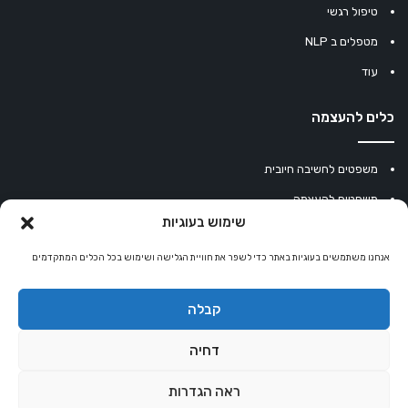
טיפול רגשי
מטפלים ב NLP
עוד
כלים להעצמה
משפטים לחשיבה חיובית
משפטים להעצמה
שימוש בעוגיות
עוגיית מזל סינית
אנחנו משתמשים בעוגיות באתר כדי לשפר את חוויית הגלישה ושימוש בכל הכלים המתקדמים
מחשבון נומרולוגיה
קריסטלים למזלות
קבלה
קניון רוחניות
דחיה
ראה הגדרות
© כל הזכויות שמורות 2026 |
אלטרנטיבלי