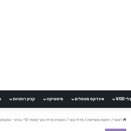
VOD
אינדקס מטפלים
מיסטיקה
קניון רוחניות
ה
ראשי
/
רפואה משלימה
/
פרחי באך
/
תמצית פרחי באך מספר 13- גורס – אלגומין GORSE