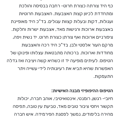
כף היד צורתה כצורת חרוט- רחבה בבסיסה והולכת
ומתחדדת לכיוון קצות האצבעות. האצבעות חרוטיות
ועגולות, דקות ובעלות קצוות עגולים. בד"כ היד מאופיינת
באצבעות ארוכות ורגישות מאד, אצבעות ישרות וחלקות.
ציפורניים ארוכות ואף צורתן כצורת חרוט. יד נשית ויפה,
מרקם העור אלסטי ולבן. בד"כ היד רכה והאצבעות
מחודדות וארוכות. ברכותה מתבטאות עצלותו ופינוקו של
הטיפוס. לעיתים מופיעה יד זו כשהיא קשה ויציבה ואז גדלה
האפשרות שהיא תביא את רעיונותיה לידי עשייה ויתר
התעמקות.
הטיפוס ההיפופיזי מבנה האישיות:
חיובי- רגשן, רומנטי, אינטואיטיבי, אוהב חברה, יכולות
תקשור ויחסי ציבור טובים מאד, טביעת עין טובה, תפיסה
מהירה בלימודים, נמשך לפסגת הפירמידה. איש חברה