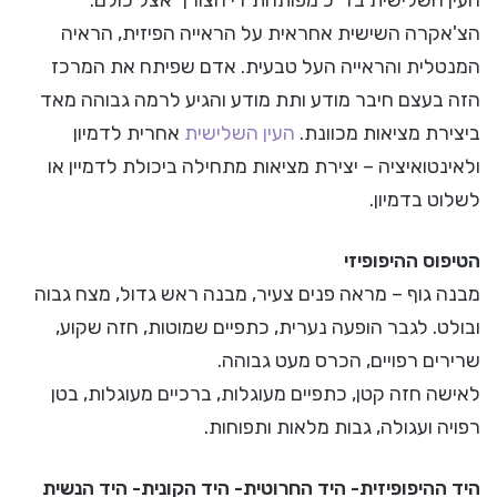
העין השלישית בד"כ מפותחת די הצורך אצל כולם.
הצ'אקרה השישית אחראית על הראייה הפיזית, הראיה
המנטלית והראייה העל טבעית. אדם שפיתח את המרכז
הזה בעצם חיבר מודע ותת מודע והגיע לרמה גבוהה מאד
ביצירת מציאות מכוונת.
העין השלישית
אחרית לדמיון
ולאינטואיציה – יצירת מציאות מתחילה ביכולת לדמיין או
לשלוט בדמיון.
הטיפוס ההיפופיזי
מבנה גוף – מראה פנים צעיר, מבנה ראש גדול, מצח גבוה
ובולט. לגבר הופעה נערית, כתפיים שמוטות, חזה שקוע,
שרירים רפויים, הכרס מעט גבוהה.
לאישה חזה קטן, כתפיים מעוגלות, ברכיים מעוגלות, בטן
רפויה ועגולה, גבות מלאות ותפוחות.
היד ההיפופיזית- היד החרוטית- היד הקונית- היד הנשית