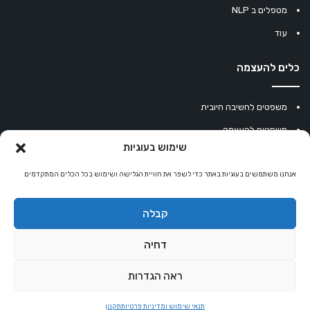
מטפלים ב NLP
עוד
כלים להעצמה
משפטים לחשיבה חיובית
משפטים להעצמה
שימוש בעוגיות
עוגיית מזל סינית
אנחנו משתמשים בעוגיות באתר כדי לשפר את חוויית הגלישה ושימוש בכל הכלים המתקדמים
מחשבון נומרולוגיה
קריסטלים למזלות
קבלה
קניון רוחניות
דחיה
ראה הגדרות
© כל הזכויות שמורות 2026 |
אלטרנטיבלי
שרותי הוסטינג על ידי Sweethome
תנאי שימוש ומדיניות פרטיות
תקנון