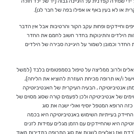
ידי שמירה קפדנית על היגיינה גבוה (יד של ילד חולה
רית או לא בעין באף או אפילו בפה של חבר לגן).
ים וחיידקים ופחות עקב הקור והרטיבות אבל אין הדבר
הות הילדים והתינוקות בחדר חשוב לחמם את החדר
 החדר וכמובן לשמור על היגיינה סבירה של הילדים
ראלים ולרוב ממליצה על טיפול בסמפטומים בלבד (למשל
ול ו/או תרופה מכיחת העוזרת להוציא את הליחה),
תן אנטיביוטיקה , הבעיה העיקרית של האנטיביוטיקה
וימים של אנטיביטיקה ולכן לפעמים קורה שסוג מסוים של
 כזה הרופא המטפל יוסיף ואולי ישנה את סוג
החיידק בעייתיות השימוש באנטיביוטיקה היא בכמה
יקה היא שהחיידקים עם הזמן מגלים עמידות לזנים
לרדת ואז נאלצים לשנות את סוג התרופה בתדירות מאוד