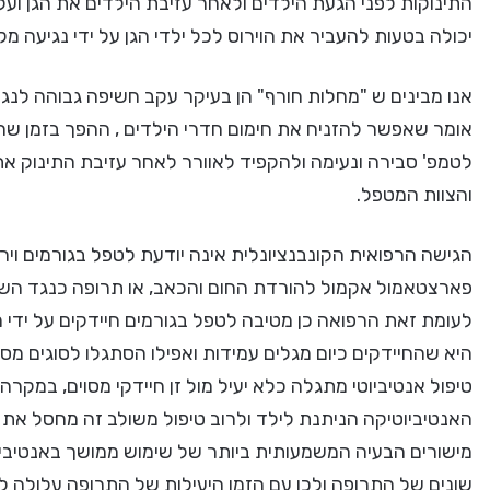
התינוקות לפני הגעת הילדים ולאחר עזיבת הילדים את הגן ועל 
יכולה בטעות להעביר את הוירוס לכל ילדי הגן על ידי נגיעה מק
אנו מבינים ש "מחלות חורף" הן בעיקר עקב חשיפה גבוהה לנגיפ
אומר שאפשר להזניח את חימום חדרי הילדים , ההפך בזמן ש
לטמפ' סבירה ונעימה ולהקפיד לאוורר לאחר עזיבת התינוק את
והצוות המטפל.
הגישה הרפואית הקונבנציונלית אינה יודעת לטפל בגורמים וי
פארצטאמול אקמול להורדת החום והכאב, או תרופה כנגד השיע
לעומת זאת הרפואה כן מטיבה לטפל בגורמים חיידקים על ידי מ
היא שהחיידקים כיום מגלים עמידות ואפילו הסתגלו לסוגים מס
טיפול אנטיביוטי מתגלה כלא יעיל מול זן חיידקי מסוים, במקרה
האנטיביוטיקה הניתנת לילד ולרוב טיפול משולב זה מחסל את 
מישורים הבעיה המשמעותית ביותר של שימוש ממושך באנטיביוט
שונים של התרופה ולכן עם הזמן היעילות של התרופה עלולה 