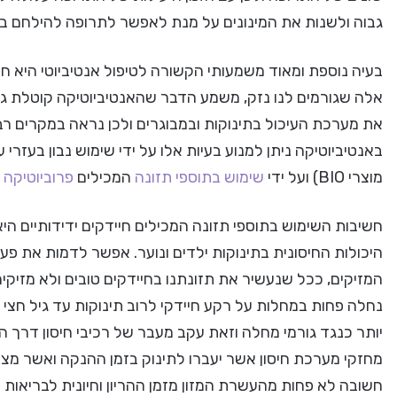
גבוה ולשנות את המינונים על מנת לאפשר לתרופה להילחם בח
בעיה נוספת ומאוד משמעותי הקשורה לטיפול אנטיביוטי היא ח
אלה שגורמים לנו נזק, משמע הדבר שהאנטיביוטיקה קוטלת גם
את מערכת העיכול בתינוקות ובמבוגרים ולכן נראה במקרים רב
באנטיביוטיקה ניתן למנוע בעיות אלו על ידי שימוש נבון בעזרי ע
מוצרי BIO) ועל ידי
שימוש בתוספי תזונה
המכילים
פרוביוטיקה
ה
חשיבות השימוש בתוספי תזונה המכילים חיידקים ידידותיים ה
היכולות החיסונית בתינוקות ילדים ונוער. אפשר לדמות את פעי
המזיקים, ככל שנעשיר את תזונתנו בחיידקים טובים ולא מזיקי
נחלה פחות במחלות על רקע חיידקי לרוב תינוקות עד גיל חצי ש
יותר כנגד גורמי מחלה וזאת עקב מעבר של רכיבי חיסון דרך הש
מחזקי מערכת חיסון אשר יעברו לתינוק בזמן ההנקה ואשר מצו
חשובה לא פחות מהעשרת המזון מזמן ההריון וחיונית לבריאות