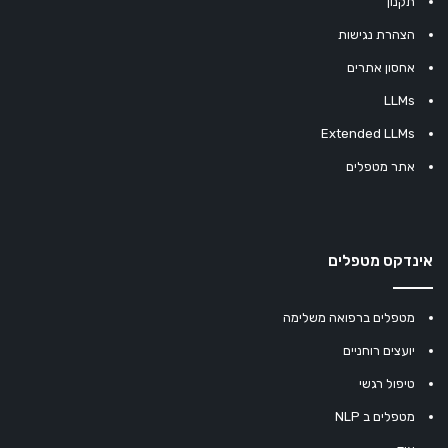
תקנון
הצהרת נגישות
אחסון אתרים
LLMs
Extended LLMs
אתר מטפלים
אינדקס מטפלים
מטפלים ברפואה משלימה
יועצים רוחניים
טיפול רגשי
מטפלים ב NLP