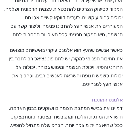
זאת, אצל אנשי עץ שטרם מצאו בתוך עצמם פנימה את
המקור לסיפוק הצרכים להתבטאות עצמית הרמונית ושלמה,
יכולים להופיע קשיים. לעתים דווקא קשיים אלו הם
המעוררים את אנשי העץ להתבונן פנימה, וליצור קשר עם
הנשמה, היא המקור הפנימי לכל האיכויות החסרות להם.
כאשר אנשים שהעץ הוא אלמנט עיקרי באישיותם מוצאים
את החיבור הפנימי למקור, יש להם פוטנציאל רב לחבר בין
הרוחני והפיזי, ויכולת הגשמה ומימוש גבוהה. יכולות אלו
יכולות לשמש תנופה והשראה לאנשים רבים, ולהפוך את
אנשי העץ למנהיגים.
אלמנט המתכת
דמיינו את גבישי המתכת הצומחים ושוקעים בבטן האדמה.
חושו את המתכת הולכת ומתגבשת, מצטברת ומתמצקת.
ככל שהיא נהיית מוצקה יותר, הברק שלה מתחיל להופיע.