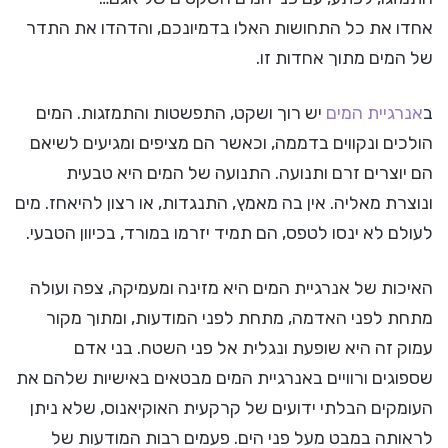
אחדו את כל התחושות האלו בדמיונכם, והדהדו את התדר
של המים מתוך אחדות זו.
ב
אנרגיית המים
יש רוך ושקט, התפשטות והתמזגות. המים
הולכים ונקווים בדממה, וכאשר הם מציפים ומגיעים לשיאם
הם יוצרים זרם ותנועה. התנועה של המים היא טבעית
ונוצרת מאליה. אין בה מאמץ, התנגדות, או רצון להיאחז. מים
לעולם לא ינסו לטפס, הם תמיד יזרמו במורד, בכיוון הטבעי.
האיכות של אנרגיית המים היא מזינה ומעמיקה, צפה ועולה
מתחת לפני האדמה, מתחת לפני המודעות, ומתוך מקור
עמוק זה היא שופעת ונגלית אל פני השטח. בני אדם
שספוגים ורוויים באנרגיית המים מבטאים באישיות שלהם את
העומקים הבלתי ידועים של קרקעית האוקיאנוס, שלא ניתן
לראותה במבט מעל פני הים. פעמים רבות המודעות של