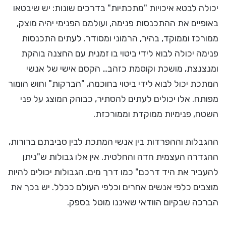
יכולה לבטא איכויות "מתכתיות" בדרכים שונות: יש שיבטאו
באופיים את ההתכנסות פנימה, ועולמם הפנימי יהיה מוצק,
ממורכז וממוקד, בהיר, הרמוני ומסודר. לעתים התכנסות
פנימה יכולה לבוא לידי ביטוי בו זמנית עם החצנה בוהקת
ומנצנצת, מושכת וקוסמת כזהב… הקסם אישי של אנשי
המתכת יכול לבוא לידי ביטוי בחוכמה, "הברקות" וחוש הומור
מפותח. אלו יכולים לעתים להסתיר, כבוהק המוצג על פני
השטח, פנימיות ממוקדת וממורכזת.
ההגבלות וההפרדות בין אנשי המתכת לבין סביבתם ברורות,
ההגדרה העצמית חדה והחלטית. אין אלו גבולות ש"ניתן
להעביר את היד דרכם" כמו דרך מים. הגבולות יכולים להיות
מוצבים כלפי אנשים אחרים וכלפי העולם ככלל. יש בכך את
הברכה שבקיום הוודאי שאיננו מוטל בספק.