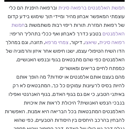
חמשת האלמנטים ברפואה סינית
וברפואה היפנית הם כלי
עוצמתי המאפשר אבחון מהיר ומיידי תוך שימוש בידע קדום
של רפואת המזרח. תורות ריפוי רבות משתמשות ב
חמשת
האלמנטים
בטבע כדרך לאבחון ואף ככלי בתהליך הריפוי:
רפואה סינית
,
שיאצו
, דיקור,
צמחי מרפא
, תזונה, וגם במהלך
הדו השיח הטיפולי עצמו, ישנו חיפוש אחר איזון והרמוניה של
האלמנטים כפי שהם מתבטאים בגוף ובנפש האנושיים,
כמפתח לחיים בריאים ומאושרים.
מהם בעצם אותם אלמנטים או יסודות? מה הופך אותם
להיות בסיס לרעיונות עמוקים כל כך, המתבטאים לא רק
באיתני הטבע, כי אם גם בגוף האדם, בגוף האנרגטי ואפילו
בנבכי הנפש האנושית? היכולת לראות את איכויות
האלמנטים המתבטאות בכל הבריאה היא אמנות. האפשרות
להבחין בהרכב היחסים בין היסודות הטבעיים, כפי שהוא
נגלה דרך גוון קולו של האדם, דרך הסיפור שהוא מספר