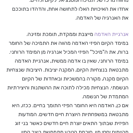
מהווה מרכז של תמיכה ופוטנציאל לקיום ולחיים.
אחדו את האיכויות האלו לתחושה אחת, והדהדו בתוככם
את האנרגיה של האדמה.
אנרגיית האדמה
מייצבת וממקדת, תומכת ומזינה.
במימד הקיום הפיזי האדמה מהווה את התמיכה של החומר
ברוח, את ה"מיכל" הפיזי המכיל אנרגיה מן המימד הרוחני.
במימד הרוחני, שאין בו אדמה ממשית, אנרגיית האדמה
מתבטאת בנצחיות הקיום, המקנה יציבות. היציבות שנצחיות
הקיום מקנה, מקורה בהמשכיות ובאחדות של הקיום
הנשמתי. הנצחיות מכילה לתוכה את ההשתנות והיצירתיות
המתמדת של הנשמה.
אם כן, האדמה היא החומר הפיזי התומך בחיים. ככזו, היא
מתבטאת במשפחתיות היוצרת חיים חדשים. המודעות
הפיזית שבתוך התאים יוצרת חיים חדשים כאשר בני זוג
מקיימים יחסי מין. חוכמת הטבע מתממשת ביצר המין,