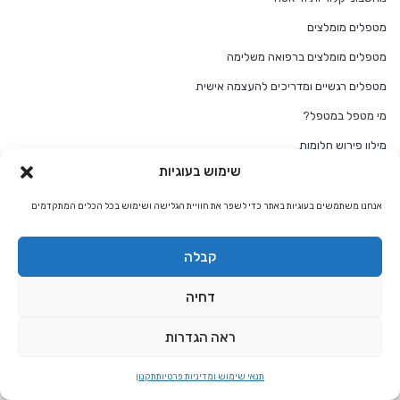
מטפלים מומלצים
מטפלים מומלצים ברפואה משלימה
מטפלים רגשיים ומדריכים להעצמה אישית
מי מטפל במטפל?
מילון פירוש חלומות
שימוש בעוגיות
מיסטיקה
מיסטיקנים מומלצים
אנחנו משתמשים בעוגיות באתר כדי לשפר את חוויית הגלישה ושימוש בכל הכלים המתקדמים
משמעות / פירוש קלפי טארוט
קבלה
משמעות השם
נומרולוגיה
דחיה
נטורופתיה
ראה הגדרות
סדנאות והרצאות
תנאי שימוש ומדיניות פרטיות
תקנון
ספרות רוחנית