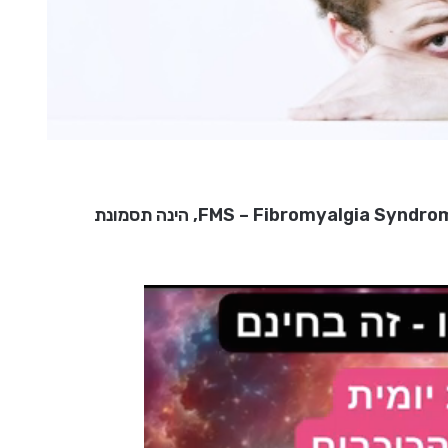
פיברומיאלגיה, או בשמה העברי דאבת השרירים ובאנגלית FMS – Fibromyalgia Syndrome, הינה תסמונת