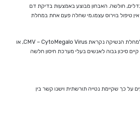
וגדלים, חולשה. האבחון מבוצע באמצעות בדיקת דם
אין טיפול בוירוס עצמו.מי שחלה פעם אחת במחלת
מחלה נוספת הנגרמת מוירוס ההרפס ובעלת תסמינים דומים למחלת הנשיקה נקראת CMV – CytoMegalo Virus, או
ך קיים סיכון גבוה לאנשים בעלי מערכת חיסון חלשה
 על כך שקיימת נטייה תורשתית וישנו קשר בין