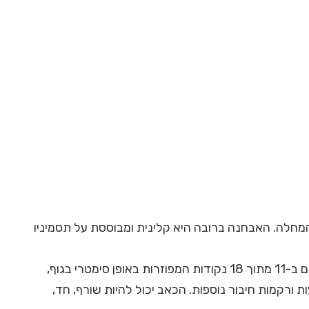
מחלה. האבחנה ברובה היא קלינית ומבוססת על תסמיניו
• כאב – זהו הסימפטום המרכזי, כאב הנמשך לפחות 3 חודשים ב-11 מתוך 18 נקודות המפוזרות באופן סימטרי בגוף,
 ורקמות חיבור נוספות. הכאב יכול להיות שורף, חד,