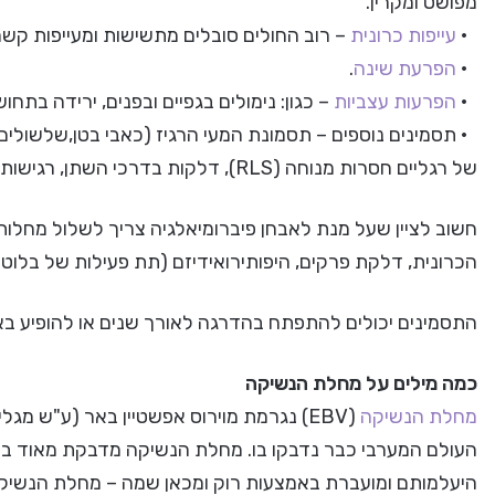
מפושט ומקרין.
•
עייפות כרונית
– רוב החולים סובלים מתשישות ומעייפות קשה
•
הפרעת שינה
.
•
הפרעות עצביות
– כגון: נימולים בגפיים ובפנים, ירידה בתחו
• תסמינים נוספים – תסמונת המעי הרגיז (כאבי בטן,שלשולים, 
של רגליים חסרות מנוחה (RLS), דלקות בדרכי השתן, רגישות בדרכי הלימפה, קושי בריכוז, חרדות ודיכאון.
חשוב לציין שעל מנת לאבחן פיברומיאלגיה צריך לשלול מחלות 
הכרונית, דלקת פרקים, היפותירואידיזם (תת פעילות של בלוטת התריס),
התסמינים יכולים להתפתח בהדרגה לאורך שנים או להופיע בא
כמה מילים על מחלת הנשיקה
מחלת הנשיקה
(EBV) נגרמת מוירוס אפשטיין באר (ע"ש מג
העולם המערבי כבר נדבקו בו. מחלת הנשיקה מדבקת מאוד בת
היעלמותם ומועברת באמצעות רוק ומכאן שמה – מחלת הנשיקה.