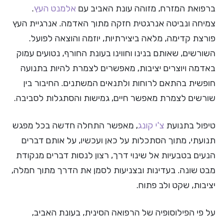
ברפואת המזרח, מזוהה עונת האביב עם
אלמנט העץ
.
צמיחה ונביטה אנרגטית חזקה מתוך האדמה. אנרגיית העץ
פורצת קדימה, מלאה ביצירתיות, יוזמה והוצאה לפועל.
השורשים, שאותם בנינו וחווינו בעונת החורף, נטועים עמוק
באדמה ויוצרים יציבות, מאפשרים לצמרת להיות בתנועה
חופשית בהתאם לרוחות ולתנאים המשתנים. החיבור בין
שורשים לצמרת מאפשר חיים, גמישות והסתגלות לסביבה.
טיפול בתנועת
צ'י קונג
, מאפשר התחלה חדשה בכל מפגש
תנועתי, מתוך הסתכלות על כאן ועכשיו, על אותם דברים
הנעים בטבעיות אל שינוי דרך, רצון לנסות דברים מנקודת
מבט שונה. בעדינות ובצניעות לסמן את הדרך מתוך חמלה,
יציבות, שקט ולב פתוח.
על פי הפילוסופיה של הרפואה הסינית, בעונת האביב,