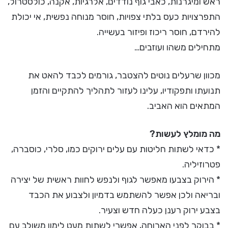
ראש ומיגרנות, כאבי גוף נודדים, אלרגיות, אקנה, כולסטרול,
התפרצויות כעס בלתי צפויות, חוסר מנוחה נפשית, אי יכולת
להירדם, חוסר ריכוז ופיזור בעשייה.
מתחילים משהו ועוזבים…
מכוון שרעלים נוטים להצטבר, גורמים לכבד להאט את
תנועתו ותפקודיו, עלינו לעזור לתהליך להתקיים והזמן
המתאים הוא האביב.
מה מומלץ לעשות?
* כדאי לשתות חליטות עם עלים ירוקים כמו, סלרי, כוסברה,
פטרוזיליה.
* הירוק בצבעו מאפשר לגוף ולנפש לחוות ראשית של יצירה
ובריאה ולכן אפשר להשתמש בדמיון ולצבוע את הכבד
בצבע ירוק רענן כעלה חדש וצעיר.
* בבוקר לפני הארוחה, אפשרי לשתות מעט לימון משולב עם