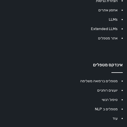
הצהרת נגישות
אחסון אתרים
LLMs
Extended LLMs
אתר מטפלים
אינדקס מטפלים
מטפלים ברפואה משלימה
יועצים רוחניים
טיפול רגשי
מטפלים ב NLP
עוד