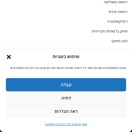
רפואה משלימה
רפואה סינית
רפלקסולוגיה
שיווק ברשתות חברתיות
תוכן שיווקי
תחזית אסטרולוגית חודשית
שימוש בעוגיות
אנחנו משתמשים בעוגיות באתר כדי לשפר את חוויית הגלישה ושימוש בכל הכלים המתקדמים
ניווט באתר
קבלה
מי אנחנו?
דחיה
חיפוש באתר
ראה הגדרות
יצירת קשר
מדורי תוכן
תנאי שימוש ומדיניות פרטיות
תקנון
ניוזלטר אלטרנטיבלי