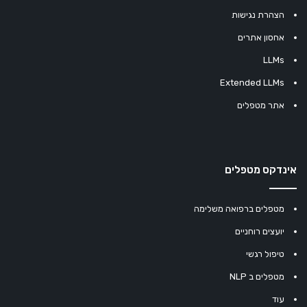
הצהרת נגישות
אחסון אתרים
LLMs
Extended LLMs
אתר מטפלים
אינדקס מטפלים
מטפלים ברפואה משלימה
יועצים רוחניים
טיפול רגשי
מטפלים ב NLP
עוד