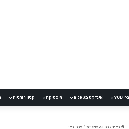
VOD
אינדקס מטפלים
מיסטיקה
קניון רוחניות
ה
ת הגרון – המרכז התירואידי בעזרת פ
ראשי
/
רפואה משלימה
/
פרחי באך