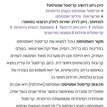
היכן ניתן להשיג קריסטל אמטיסט?
»
קריסטל אמטיסט בקניון הרוחניות
»
שרשראות ותליוני אמטיסט
לנוחיותך, ניתן לדלג ישירות לחלק הרוונטי במאמר:
סגולות
I
היכן ניתן לרכוש?
I
משמעות רגשית ורוחניות
I
קריסטלים ומזלות
I
תמונות וסרטונים
מקור האמטיסט:
נוכל למצוא את קריסטל האמטיסט
במדינות כמו ברזיל, רוסיה, אפריקה ואורוגוואי. בעולם
העתיק, היא הייתה אבן חן מוערכת מאוד ושימשה לעתים
קרובות בתכשיטים וחפצי דת. כיום, קריסטל זה עדיין נמצא
בשימוש נרחב בתכשיטים, אך הוא משמש גם בצורה של
אבנים גולמיות, חרוזים וחפצי נוי.
תכונות קריסטל אמטיסט:
אמטיסט (אחלמה) היא אבן חן
פופולרית ומוכרת ששימשה במשך אלפי שנים בשל יופיה,
סגולותיה המיוחדות ומשמעותה הרוחנית. קריסטל
האמטיסט נמצא בשימוש ע"י מרפאים העושים שימוש