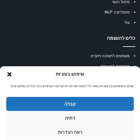
טיפול רגשי
מטפלים ב NLP
עוד
כלים להעצמה
משפטים לחשיבה חיובית
משפטים להעצמה
שימוש בעוגיות
עוגיית מזל סינית
אנחנו משתמשים בעוגיות באתר כדי לשפר את חוויית הגלישה ושימוש בכל הכלים המתקדמים
מחשבון נומרולוגיה
קריסטלים למזלות
קבלה
קניון רוחניות
דחיה
ראה הגדרות
© כל הזכויות שמורות 2026 |
אלטרנטיבלי