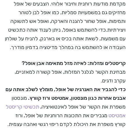
מקדמת מודעות רוחנית וחיבור אלוהי. הצבעים של אופל
מחזיקים גם במשמעויות סמליות, כמו אופל לבן לטוהר
ותמימות, אופל שחור להגנה והארקה, ואופל אש לתשוקה
ויצירתיות.כדי להשתמש באופל, ניתן לענוד אותה כתכשיט
עם משמעות, לשאת אותה בכיס או בארנק, להניח על שולחן
העבודה או להשתמש בה במהלך מדיטציה בדמיון מודרך.
קריסטלים ומזלות: לאיזה מזל מתאימה אבן אופל?
מבחינת הקשר לגלגל המזלות, אופל קשורה למאזניים,
עקרב ודגים.
כדי להגביר את האנרגיה של אופל, מומלץ לשלב אותה עם
אבנים אחרות כגון מונסטון, אמטיסט ורוז קוורץ.
מונסטון
משפרת את הקשר של אופל לאינטואיציה,
תכשיטי קריסטל
אמטיסט
מגבירים את התכונות הרוחניות של אופל, ורוז
קוורץ משפרת את היכולת לקדם ריפוי רגשי ואהבה עצמית.