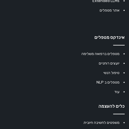
Extended LLMs
אתר מטפלים
אינדקס מטפלים
מטפלים ברפואה משלימה
יועצים רוחניים
טיפול רגשי
מטפלים ב NLP
עוד
כלים להעצמה
משפטים לחשיבה חיובית