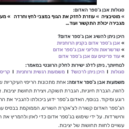
סגולות אבן ג'ספר האדום:
»
מוטיבציה
»
עוזרת לחזק את הגוף במצבי לחץ וחרדה
» מענ
מגבירה יכולת התקשור
ועוד…
היכן ניתן להשיג אבן ג'ספר אדום?
»
אבן ג'ספר אדום בקניון הרוחניות
»
שרשראות ותליוני אבן ג'ספר אדום
»
עוד פריטים עם אבן ג'ספר אדום
לנוחיותך, ניתן לדלג ישירות לחלק הרוונטי במאמר:
סגולות
I
היכן ניתן לרכוש?
I
משמעות רגשית ורוחניות
I
קריסט
משמעות אבן ג'ספר אדומה:
אחת מתכונות הריפוי העיקריות ש
להווה, הגברת חיוניות, הגברת תשוקה, ויצירת תחושת יציבות. 
רוגע ומיקוד. בנוסף, האדום ג'ספר ידוע ביכולתו להגביר את
הג'ספר האדום קשורה לצ'אקרת השורש, הממוקמת בבסיס עמוד
והישרדות. על ידי שימוש בג'ספר אדום כדי לאזן ולהמריץ את 
עשויים לחוות תחושות של יציבות.