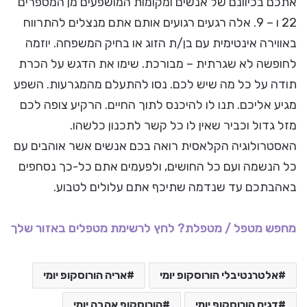
אתכם בכיוונם של אנשים ומקומות המושפעים מן המספרים
22 ו – 9. אלה רגעים רגועים אותם אתם מנצלים להתרווח
באווירה אינטימית עם בן/ת הזוג או בחיק המשפחה. יוזמה
לחופשה לא שגרתית – מבורכת. שימו את הדגש על הכרת
תודה על כל מה שיש לכם. נסו להתעלם מהמגרעות. השפע
מגיע אליכם. תנו לו להיכנס לתוך החיים. הרקיע צופה לכם
מזל גדול וכביר שאין לו כל קשר לתכנון כלשהו.
האסטרולוגיה הקלאסית רואה בכם אנשים אשר אוהבים עם
כל הנשמה ועם כל החושים, ולפעמים אתם כל-כך נסחפים
באהבתכם עד שנדמה שתיכף אתם עלולים לטבוע.
מחפש מטפל / מטפלת? לחץ לרשימת מטפלים באזור שלך
אלטרנטיבלי הורוסקופ יומי
אריה הורוסקופ יומי
דגים הורוסקופ יומי
הורוסקופ אהבה יומי