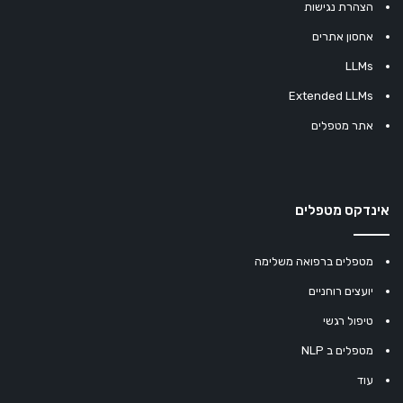
הצהרת נגישות
אחסון אתרים
LLMs
Extended LLMs
אתר מטפלים
אינדקס מטפלים
מטפלים ברפואה משלימה
יועצים רוחניים
טיפול רגשי
מטפלים ב NLP
עוד